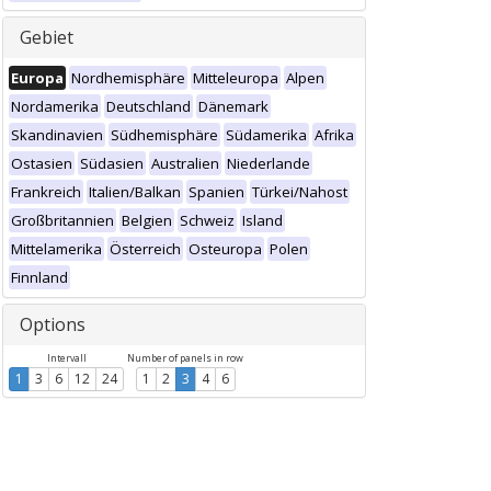
Gebiet
Europa
Nordhemisphäre
Mitteleuropa
Alpen
Nordamerika
Deutschland
Dänemark
Skandinavien
Südhemisphäre
Südamerika
Afrika
Ostasien
Südasien
Australien
Niederlande
Frankreich
Italien/Balkan
Spanien
Türkei/Nahost
Großbritannien
Belgien
Schweiz
Island
Mittelamerika
Österreich
Osteuropa
Polen
Finnland
Options
Intervall
Number of panels in row
1
3
6
12
24
1
2
3
4
6