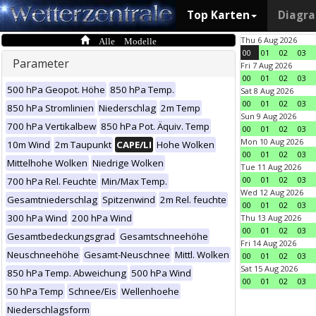
Top Karten
Diagr
Alle Modelle
Thu 6 Aug 2026
00
01
02
03
Parameter
Fri 7 Aug 2026
00
01
02
03
500 hPa Geopot. Höhe
850 hPa Temp.
Sat 8 Aug 2026
00
01
02
03
850 hPa Stromlinien
Niederschlag
2m Temp
Sun 9 Aug 2026
700 hPa Vertikalbew
850 hPa Pot. Äquiv. Temp
00
01
02
03
Mon 10 Aug 2026
10m Wind
2m Taupunkt
CAPE/LI
Hohe Wolken
00
01
02
03
Mittelhohe Wolken
Niedrige Wolken
Tue 11 Aug 2026
00
01
02
03
700 hPa Rel. Feuchte
Min/Max Temp.
Wed 12 Aug 2026
Gesamtniederschlag
Spitzenwind
2m Rel. feuchte
00
01
02
03
300 hPa Wind
200 hPa Wind
Thu 13 Aug 2026
00
01
02
03
Gesamtbedeckungsgrad
Gesamtschneehöhe
Fri 14 Aug 2026
Neuschneehöhe
Gesamt-Neuschnee
Mittl. Wolken
00
01
02
03
Sat 15 Aug 2026
850 hPa Temp. Abweichung
500 hPa Wind
00
01
02
03
50 hPa Temp
Schnee/Eis
Wellenhoehe
Niederschlagsform