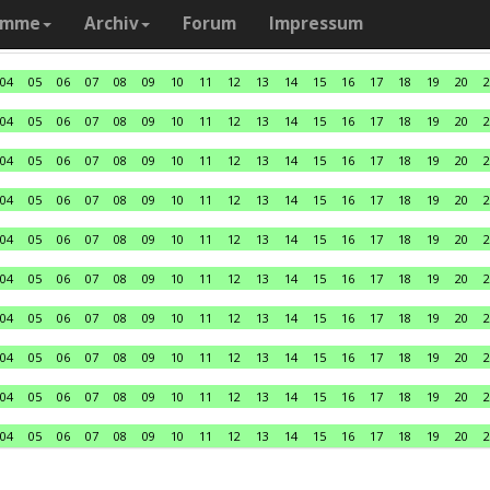
amme
Archiv
Forum
Impressum
04
05
06
07
08
09
10
11
12
13
14
15
16
17
18
19
20
2
04
05
06
07
08
09
10
11
12
13
14
15
16
17
18
19
20
2
04
05
06
07
08
09
10
11
12
13
14
15
16
17
18
19
20
2
04
05
06
07
08
09
10
11
12
13
14
15
16
17
18
19
20
2
04
05
06
07
08
09
10
11
12
13
14
15
16
17
18
19
20
2
04
05
06
07
08
09
10
11
12
13
14
15
16
17
18
19
20
2
04
05
06
07
08
09
10
11
12
13
14
15
16
17
18
19
20
2
04
05
06
07
08
09
10
11
12
13
14
15
16
17
18
19
20
2
04
05
06
07
08
09
10
11
12
13
14
15
16
17
18
19
20
2
04
05
06
07
08
09
10
11
12
13
14
15
16
17
18
19
20
2