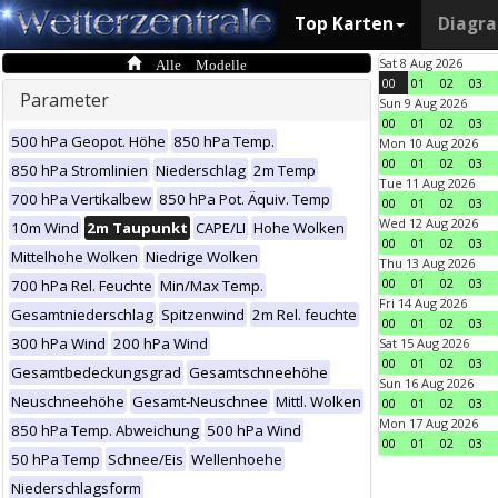
Top Karten
Diagr
Alle Modelle
Sat 8 Aug 2026
00
01
02
03
Parameter
Sun 9 Aug 2026
00
01
02
03
500 hPa Geopot. Höhe
850 hPa Temp.
Mon 10 Aug 2026
00
01
02
03
850 hPa Stromlinien
Niederschlag
2m Temp
Tue 11 Aug 2026
700 hPa Vertikalbew
850 hPa Pot. Äquiv. Temp
00
01
02
03
Wed 12 Aug 2026
10m Wind
2m Taupunkt
CAPE/LI
Hohe Wolken
00
01
02
03
Mittelhohe Wolken
Niedrige Wolken
Thu 13 Aug 2026
00
01
02
03
700 hPa Rel. Feuchte
Min/Max Temp.
Fri 14 Aug 2026
Gesamtniederschlag
Spitzenwind
2m Rel. feuchte
00
01
02
03
300 hPa Wind
200 hPa Wind
Sat 15 Aug 2026
00
01
02
03
Gesamtbedeckungsgrad
Gesamtschneehöhe
Sun 16 Aug 2026
Neuschneehöhe
Gesamt-Neuschnee
Mittl. Wolken
00
01
02
03
Mon 17 Aug 2026
850 hPa Temp. Abweichung
500 hPa Wind
00
01
02
03
50 hPa Temp
Schnee/Eis
Wellenhoehe
Niederschlagsform