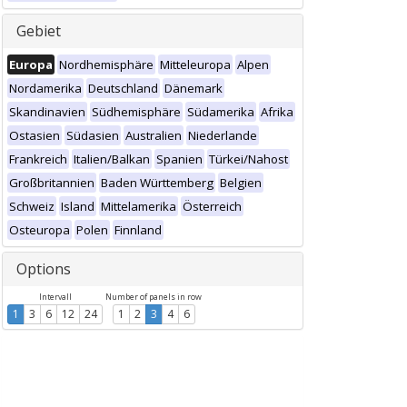
Gebiet
Europa
Nordhemisphäre
Mitteleuropa
Alpen
Nordamerika
Deutschland
Dänemark
Skandinavien
Südhemisphäre
Südamerika
Afrika
Ostasien
Südasien
Australien
Niederlande
Frankreich
Italien/Balkan
Spanien
Türkei/Nahost
Großbritannien
Baden Württemberg
Belgien
Schweiz
Island
Mittelamerika
Österreich
Osteuropa
Polen
Finnland
Options
Intervall
Number of panels in row
1
3
6
12
24
1
2
3
4
6