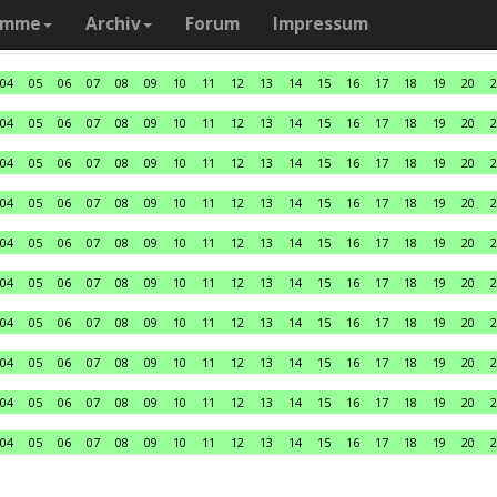
amme
Archiv
Forum
Impressum
04
05
06
07
08
09
10
11
12
13
14
15
16
17
18
19
20
2
04
05
06
07
08
09
10
11
12
13
14
15
16
17
18
19
20
2
04
05
06
07
08
09
10
11
12
13
14
15
16
17
18
19
20
2
04
05
06
07
08
09
10
11
12
13
14
15
16
17
18
19
20
2
04
05
06
07
08
09
10
11
12
13
14
15
16
17
18
19
20
2
04
05
06
07
08
09
10
11
12
13
14
15
16
17
18
19
20
2
04
05
06
07
08
09
10
11
12
13
14
15
16
17
18
19
20
2
04
05
06
07
08
09
10
11
12
13
14
15
16
17
18
19
20
2
04
05
06
07
08
09
10
11
12
13
14
15
16
17
18
19
20
2
04
05
06
07
08
09
10
11
12
13
14
15
16
17
18
19
20
2