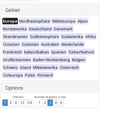
Gebiet
Europa
Nordhemisphäre
Mitteleuropa
Alpen
Nordamerika
Deutschland
Dänemark
Skandinavien
Südhemisphäre
Südamerika
Afrika
Ostasien
Südasien
Australien
Niederlande
Frankreich
Italien/Balkan
Spanien
Türkei/Nahost
Großbritannien
Baden Württemberg
Belgien
Schweiz
Island
Mittelamerika
Österreich
Osteuropa
Polen
Finnland
Options
Intervall
Number of panels in row
1
3
6
12
24
1
2
3
4
6