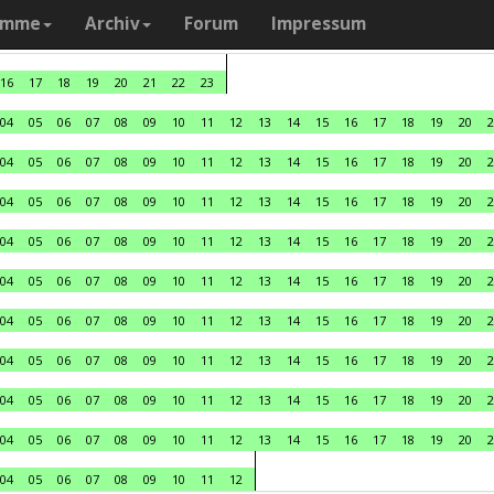
amme
Archiv
Forum
Impressum
16
17
18
19
20
21
22
23
04
05
06
07
08
09
10
11
12
13
14
15
16
17
18
19
20
2
04
05
06
07
08
09
10
11
12
13
14
15
16
17
18
19
20
2
04
05
06
07
08
09
10
11
12
13
14
15
16
17
18
19
20
2
04
05
06
07
08
09
10
11
12
13
14
15
16
17
18
19
20
2
04
05
06
07
08
09
10
11
12
13
14
15
16
17
18
19
20
2
04
05
06
07
08
09
10
11
12
13
14
15
16
17
18
19
20
2
04
05
06
07
08
09
10
11
12
13
14
15
16
17
18
19
20
2
04
05
06
07
08
09
10
11
12
13
14
15
16
17
18
19
20
2
04
05
06
07
08
09
10
11
12
13
14
15
16
17
18
19
20
2
04
05
06
07
08
09
10
11
12