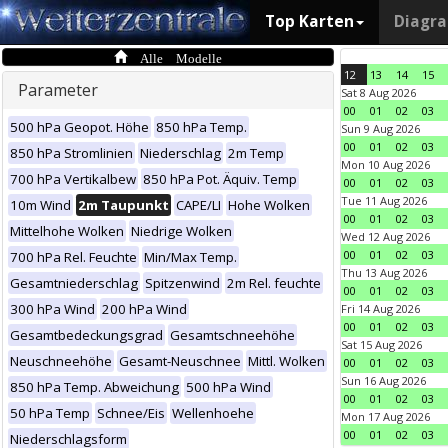
Top Karten
Diagr
Alle Modelle
12
13
14
15
Parameter
Sat 8 Aug 2026
00
01
02
03
500 hPa Geopot. Höhe
850 hPa Temp.
Sun 9 Aug 2026
00
01
02
03
850 hPa Stromlinien
Niederschlag
2m Temp
Mon 10 Aug 2026
700 hPa Vertikalbew
850 hPa Pot. Äquiv. Temp
00
01
02
03
Tue 11 Aug 2026
10m Wind
2m Taupunkt
CAPE/LI
Hohe Wolken
00
01
02
03
Mittelhohe Wolken
Niedrige Wolken
Wed 12 Aug 2026
00
01
02
03
700 hPa Rel. Feuchte
Min/Max Temp.
Thu 13 Aug 2026
Gesamtniederschlag
Spitzenwind
2m Rel. feuchte
00
01
02
03
300 hPa Wind
200 hPa Wind
Fri 14 Aug 2026
00
01
02
03
Gesamtbedeckungsgrad
Gesamtschneehöhe
Sat 15 Aug 2026
Neuschneehöhe
Gesamt-Neuschnee
Mittl. Wolken
00
01
02
03
Sun 16 Aug 2026
850 hPa Temp. Abweichung
500 hPa Wind
00
01
02
03
50 hPa Temp
Schnee/Eis
Wellenhoehe
Mon 17 Aug 2026
00
01
02
03
Niederschlagsform