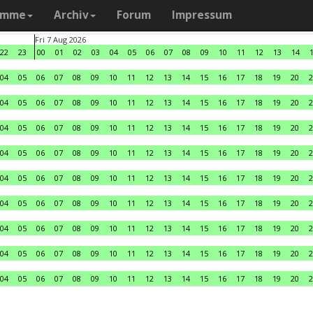
amme
Archiv
Forum
Impressum
Fri 7 Aug 2026
22
23
00
01
02
03
04
05
06
07
08
09
10
11
12
13
14
04
05
06
07
08
09
10
11
12
13
14
15
16
17
18
19
20
2
04
05
06
07
08
09
10
11
12
13
14
15
16
17
18
19
20
2
04
05
06
07
08
09
10
11
12
13
14
15
16
17
18
19
20
2
04
05
06
07
08
09
10
11
12
13
14
15
16
17
18
19
20
2
04
05
06
07
08
09
10
11
12
13
14
15
16
17
18
19
20
2
04
05
06
07
08
09
10
11
12
13
14
15
16
17
18
19
20
2
04
05
06
07
08
09
10
11
12
13
14
15
16
17
18
19
20
2
04
05
06
07
08
09
10
11
12
13
14
15
16
17
18
19
20
2
04
05
06
07
08
09
10
11
12
13
14
15
16
17
18
19
20
2