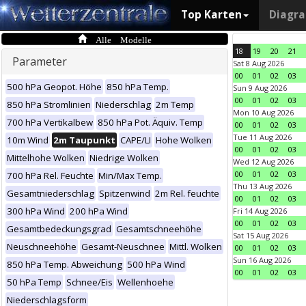
Top Karten
Diagr
Alle Modelle
18
19
20
21
Parameter
Sat 8 Aug 2026
00
01
02
03
500 hPa Geopot. Höhe
850 hPa Temp.
Sun 9 Aug 2026
00
01
02
03
850 hPa Stromlinien
Niederschlag
2m Temp
Mon 10 Aug 2026
700 hPa Vertikalbew
850 hPa Pot. Äquiv. Temp
00
01
02
03
Tue 11 Aug 2026
10m Wind
2m Taupunkt
CAPE/LI
Hohe Wolken
00
01
02
03
Mittelhohe Wolken
Niedrige Wolken
Wed 12 Aug 2026
00
01
02
03
700 hPa Rel. Feuchte
Min/Max Temp.
Thu 13 Aug 2026
Gesamtniederschlag
Spitzenwind
2m Rel. feuchte
00
01
02
03
300 hPa Wind
200 hPa Wind
Fri 14 Aug 2026
00
01
02
03
Gesamtbedeckungsgrad
Gesamtschneehöhe
Sat 15 Aug 2026
Neuschneehöhe
Gesamt-Neuschnee
Mittl. Wolken
00
01
02
03
Sun 16 Aug 2026
850 hPa Temp. Abweichung
500 hPa Wind
00
01
02
03
50 hPa Temp
Schnee/Eis
Wellenhoehe
Niederschlagsform