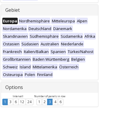
Gebiet
Europa
Nordhemisphäre
Mitteleuropa
Alpen
Nordamerika
Deutschland
Dänemark
Skandinavien
Südhemisphäre
Südamerika
Afrika
Ostasien
Südasien
Australien
Niederlande
Frankreich
Italien/Balkan
Spanien
Türkei/Nahost
Großbritannien
Baden Württemberg
Belgien
Schweiz
Island
Mittelamerika
Österreich
Osteuropa
Polen
Finnland
Options
Intervall
Number of panels in row
1
3
6
12
24
1
2
3
4
6