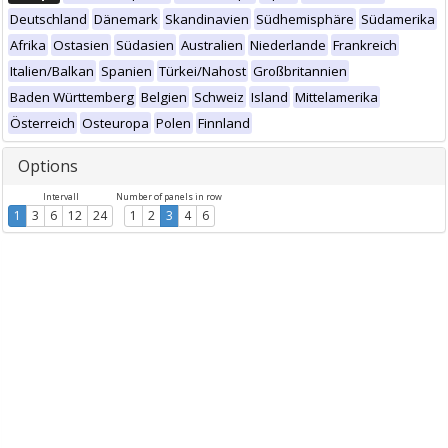
Deutschland
Dänemark
Skandinavien
Südhemisphäre
Südamerika
Afrika
Ostasien
Südasien
Australien
Niederlande
Frankreich
Italien/Balkan
Spanien
Türkei/Nahost
Großbritannien
Baden Württemberg
Belgien
Schweiz
Island
Mittelamerika
Österreich
Osteuropa
Polen
Finnland
Options
Intervall
Number of panels in row
1
3
6
12
24
1
2
3
4
6