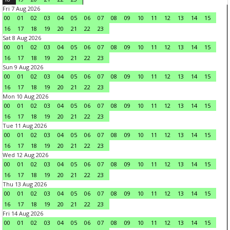
Fri 7 Aug 2026
00
01
02
03
04
05
06
07
08
09
10
11
12
13
14
15
16
17
18
19
20
21
22
23
Sat 8 Aug 2026
00
01
02
03
04
05
06
07
08
09
10
11
12
13
14
15
16
17
18
19
20
21
22
23
Sun 9 Aug 2026
00
01
02
03
04
05
06
07
08
09
10
11
12
13
14
15
16
17
18
19
20
21
22
23
Mon 10 Aug 2026
00
01
02
03
04
05
06
07
08
09
10
11
12
13
14
15
16
17
18
19
20
21
22
23
Tue 11 Aug 2026
00
01
02
03
04
05
06
07
08
09
10
11
12
13
14
15
16
17
18
19
20
21
22
23
Wed 12 Aug 2026
00
01
02
03
04
05
06
07
08
09
10
11
12
13
14
15
16
17
18
19
20
21
22
23
Thu 13 Aug 2026
00
01
02
03
04
05
06
07
08
09
10
11
12
13
14
15
16
17
18
19
20
21
22
23
Fri 14 Aug 2026
00
01
02
03
04
05
06
07
08
09
10
11
12
13
14
15