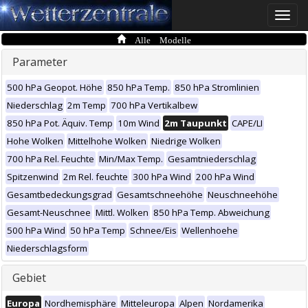
Toggle
naviga
Alle Modelle
Parameter
500 hPa Geopot. Höhe
850 hPa Temp.
850 hPa Stromlinien
Niederschlag
2m Temp
700 hPa Vertikalbew
850 hPa Pot. Äquiv. Temp
10m Wind
2m Taupunkt
CAPE/LI
Hohe Wolken
Mittelhohe Wolken
Niedrige Wolken
700 hPa Rel. Feuchte
Min/Max Temp.
Gesamtniederschlag
Spitzenwind
2m Rel. feuchte
300 hPa Wind
200 hPa Wind
Gesamtbedeckungsgrad
Gesamtschneehöhe
Neuschneehöhe
Gesamt-Neuschnee
Mittl. Wolken
850 hPa Temp. Abweichung
500 hPa Wind
50 hPa Temp
Schnee/Eis
Wellenhoehe
Niederschlagsform
Gebiet
Europa
Nordhemisphäre
Mitteleuropa
Alpen
Nordamerika