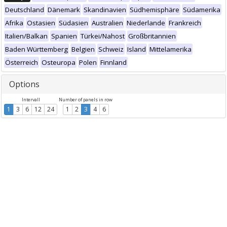
Deutschland
Dänemark
Skandinavien
Südhemisphäre
Südamerika
Afrika
Ostasien
Südasien
Australien
Niederlande
Frankreich
Italien/Balkan
Spanien
Türkei/Nahost
Großbritannien
Baden Württemberg
Belgien
Schweiz
Island
Mittelamerika
Österreich
Osteuropa
Polen
Finnland
Options
Intervall
Number of panels in row
1
3
6
12
24
1
2
3
4
6