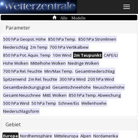
Toggle
naviga
Alle Modelle
Parameter
500 hPa Geopot. Höhe
850 hPa Temp.
850 hPa Stromlinien
Niederschlag
2m Temp
700 hPa Vertikalbew
850 hPa Pot. Äquiv. Temp
10m Wind
2m Taupunkt
CAPE/LI
Hohe Wolken
Mittelhohe Wolken
Niedrige Wolken
700 hPa Rel. Feuchte
Min/Max Temp.
Gesamtniederschlag
Spitzenwind
2m Rel. feuchte
300 hPa Wind
200 hPa Wind
Gesamtbedeckungsgrad
Gesamtschneehöhe
Neuschneehöhe
Gesamt-Neuschnee
Mittl. Wolken
850 hPa Temp. Abweichung
500 hPa Wind
50 hPa Temp
Schnee/Eis
Wellenhoehe
Niederschlagsform
Gebiet
Europa
Nordhemisphäre
Mitteleuropa
Alpen
Nordamerika