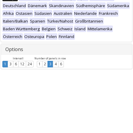
Deutschland
Dänemark
Skandinavien
Südhemisphäre
Südamerika
Afrika
Ostasien
Südasien
Australien
Niederlande
Frankreich
Italien/Balkan
Spanien
Türkei/Nahost
Großbritannien
Baden Württemberg
Belgien
Schweiz
Island
Mittelamerika
Österreich
Osteuropa
Polen
Finnland
Options
Intervall
Number of panels in row
1
3
6
12
24
1
2
3
4
6