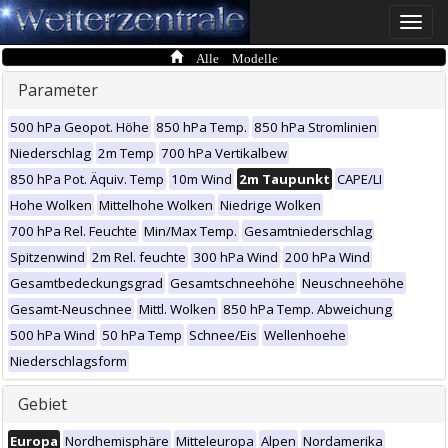
Toggle
naviga
Alle Modelle
Parameter
500 hPa Geopot. Höhe
850 hPa Temp.
850 hPa Stromlinien
Niederschlag
2m Temp
700 hPa Vertikalbew
850 hPa Pot. Äquiv. Temp
10m Wind
2m Taupunkt
CAPE/LI
Hohe Wolken
Mittelhohe Wolken
Niedrige Wolken
700 hPa Rel. Feuchte
Min/Max Temp.
Gesamtniederschlag
Spitzenwind
2m Rel. feuchte
300 hPa Wind
200 hPa Wind
Gesamtbedeckungsgrad
Gesamtschneehöhe
Neuschneehöhe
Gesamt-Neuschnee
Mittl. Wolken
850 hPa Temp. Abweichung
500 hPa Wind
50 hPa Temp
Schnee/Eis
Wellenhoehe
Niederschlagsform
Gebiet
Europa
Nordhemisphäre
Mitteleuropa
Alpen
Nordamerika