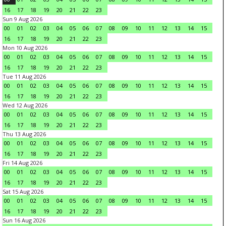
16
17
18
19
20
21
22
23
Sun 9 Aug 2026
00
01
02
03
04
05
06
07
08
09
10
11
12
13
14
15
16
17
18
19
20
21
22
23
Mon 10 Aug 2026
00
01
02
03
04
05
06
07
08
09
10
11
12
13
14
15
16
17
18
19
20
21
22
23
Tue 11 Aug 2026
00
01
02
03
04
05
06
07
08
09
10
11
12
13
14
15
16
17
18
19
20
21
22
23
Wed 12 Aug 2026
00
01
02
03
04
05
06
07
08
09
10
11
12
13
14
15
16
17
18
19
20
21
22
23
Thu 13 Aug 2026
00
01
02
03
04
05
06
07
08
09
10
11
12
13
14
15
16
17
18
19
20
21
22
23
Fri 14 Aug 2026
00
01
02
03
04
05
06
07
08
09
10
11
12
13
14
15
16
17
18
19
20
21
22
23
Sat 15 Aug 2026
00
01
02
03
04
05
06
07
08
09
10
11
12
13
14
15
16
17
18
19
20
21
22
23
Sun 16 Aug 2026