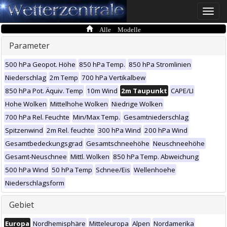
Toggle
naviga
Alle Modelle
Parameter
500 hPa Geopot. Höhe
850 hPa Temp.
850 hPa Stromlinien
Niederschlag
2m Temp
700 hPa Vertikalbew
850 hPa Pot. Äquiv. Temp
10m Wind
2m Taupunkt
CAPE/LI
Hohe Wolken
Mittelhohe Wolken
Niedrige Wolken
700 hPa Rel. Feuchte
Min/Max Temp.
Gesamtniederschlag
Spitzenwind
2m Rel. feuchte
300 hPa Wind
200 hPa Wind
Gesamtbedeckungsgrad
Gesamtschneehöhe
Neuschneehöhe
Gesamt-Neuschnee
Mittl. Wolken
850 hPa Temp. Abweichung
500 hPa Wind
50 hPa Temp
Schnee/Eis
Wellenhoehe
Niederschlagsform
Gebiet
Europa
Nordhemisphäre
Mitteleuropa
Alpen
Nordamerika