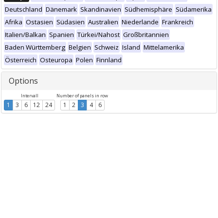
Deutschland
Dänemark
Skandinavien
Südhemisphäre
Südamerika
Afrika
Ostasien
Südasien
Australien
Niederlande
Frankreich
Italien/Balkan
Spanien
Türkei/Nahost
Großbritannien
Baden Württemberg
Belgien
Schweiz
Island
Mittelamerika
Österreich
Osteuropa
Polen
Finnland
Options
Intervall
Number of panels in row
1
3
6
12
24
1
2
3
4
6