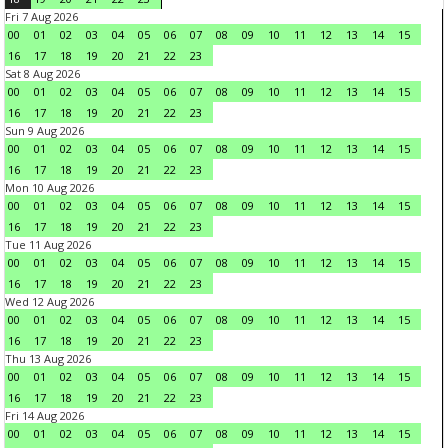
Fri 7 Aug 2026
00
01
02
03
04
05
06
07
08
09
10
11
12
13
14
15
16
17
18
19
20
21
22
23
Sat 8 Aug 2026
00
01
02
03
04
05
06
07
08
09
10
11
12
13
14
15
16
17
18
19
20
21
22
23
Sun 9 Aug 2026
00
01
02
03
04
05
06
07
08
09
10
11
12
13
14
15
16
17
18
19
20
21
22
23
Mon 10 Aug 2026
00
01
02
03
04
05
06
07
08
09
10
11
12
13
14
15
16
17
18
19
20
21
22
23
Tue 11 Aug 2026
00
01
02
03
04
05
06
07
08
09
10
11
12
13
14
15
16
17
18
19
20
21
22
23
Wed 12 Aug 2026
00
01
02
03
04
05
06
07
08
09
10
11
12
13
14
15
16
17
18
19
20
21
22
23
Thu 13 Aug 2026
00
01
02
03
04
05
06
07
08
09
10
11
12
13
14
15
16
17
18
19
20
21
22
23
Fri 14 Aug 2026
00
01
02
03
04
05
06
07
08
09
10
11
12
13
14
15