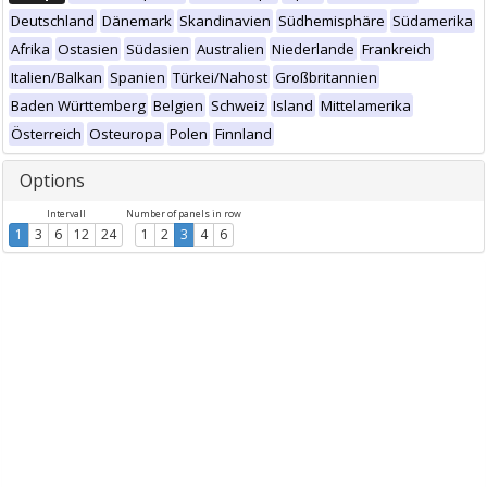
Deutschland
Dänemark
Skandinavien
Südhemisphäre
Südamerika
Afrika
Ostasien
Südasien
Australien
Niederlande
Frankreich
Italien/Balkan
Spanien
Türkei/Nahost
Großbritannien
Baden Württemberg
Belgien
Schweiz
Island
Mittelamerika
Österreich
Osteuropa
Polen
Finnland
Options
Intervall
Number of panels in row
1
3
6
12
24
1
2
3
4
6