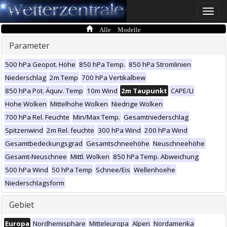
Toggle
naviga
Alle Modelle
Parameter
500 hPa Geopot. Höhe
850 hPa Temp.
850 hPa Stromlinien
Niederschlag
2m Temp
700 hPa Vertikalbew
850 hPa Pot. Äquiv. Temp
10m Wind
2m Taupunkt
CAPE/LI
Hohe Wolken
Mittelhohe Wolken
Niedrige Wolken
700 hPa Rel. Feuchte
Min/Max Temp.
Gesamtniederschlag
Spitzenwind
2m Rel. feuchte
300 hPa Wind
200 hPa Wind
Gesamtbedeckungsgrad
Gesamtschneehöhe
Neuschneehöhe
Gesamt-Neuschnee
Mittl. Wolken
850 hPa Temp. Abweichung
500 hPa Wind
50 hPa Temp
Schnee/Eis
Wellenhoehe
Niederschlagsform
Gebiet
Europa
Nordhemisphäre
Mitteleuropa
Alpen
Nordamerika