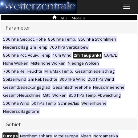
Toggle
naviga
Alle Modelle
Parameter
500 hPa Geopot. Höhe
850 hPa Temp.
850 hPa Stromlinien
Niederschlag
2m Temp
700 hPa Vertikalbew
850 hPa Pot. Äquiv. Temp
10m Wind
2m Taupunkt
CAPE/LI
Hohe Wolken
Mittelhohe Wolken
Niedrige Wolken
700 hPa Rel. Feuchte
Min/Max Temp.
Gesamtniederschlag
Spitzenwind
2m Rel. feuchte
300 hPa Wind
200 hPa Wind
Gesamtbedeckungsgrad
Gesamtschneehöhe
Neuschneehöhe
Gesamt-Neuschnee
Mittl. Wolken
850 hPa Temp. Abweichung
500 hPa Wind
50 hPa Temp
Schnee/Eis
Wellenhoehe
Niederschlagsform
Gebiet
Europa
Nordhemisphäre
Mitteleuropa
Alpen
Nordamerika