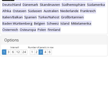
Deutschland
Dänemark
Skandinavien
Südhemisphäre
Südamerika
Afrika
Ostasien
Südasien
Australien
Niederlande
Frankreich
Italien/Balkan
Spanien
Türkei/Nahost
Großbritannien
Baden Württemberg
Belgien
Schweiz
Island
Mittelamerika
Österreich
Osteuropa
Polen
Finnland
Options
Intervall
Number of panels in row
1
3
6
12
24
1
2
3
4
6