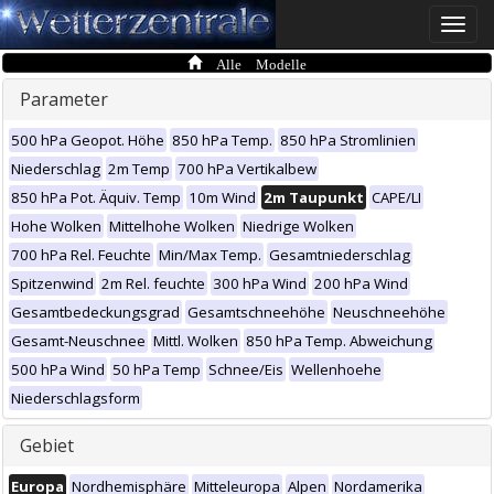
Toggle
naviga
Alle Modelle
Parameter
500 hPa Geopot. Höhe
850 hPa Temp.
850 hPa Stromlinien
Niederschlag
2m Temp
700 hPa Vertikalbew
850 hPa Pot. Äquiv. Temp
10m Wind
2m Taupunkt
CAPE/LI
Hohe Wolken
Mittelhohe Wolken
Niedrige Wolken
700 hPa Rel. Feuchte
Min/Max Temp.
Gesamtniederschlag
Spitzenwind
2m Rel. feuchte
300 hPa Wind
200 hPa Wind
Gesamtbedeckungsgrad
Gesamtschneehöhe
Neuschneehöhe
Gesamt-Neuschnee
Mittl. Wolken
850 hPa Temp. Abweichung
500 hPa Wind
50 hPa Temp
Schnee/Eis
Wellenhoehe
Niederschlagsform
Gebiet
Europa
Nordhemisphäre
Mitteleuropa
Alpen
Nordamerika