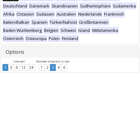
Deutschland
Dänemark
Skandinavien
Südhemisphäre
Südamerika
Afrika
Ostasien
Südasien
Australien
Niederlande
Frankreich
Italien/Balkan
Spanien
Türkei/Nahost
Großbritannien
Baden Württemberg
Belgien
Schweiz
Island
Mittelamerika
Österreich
Osteuropa
Polen
Finnland
Options
Intervall
Number of panels in row
1
3
6
12
24
1
2
3
4
6