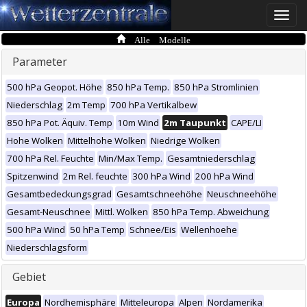
Toggle
naviga
Alle Modelle
Parameter
500 hPa Geopot. Höhe
850 hPa Temp.
850 hPa Stromlinien
Niederschlag
2m Temp
700 hPa Vertikalbew
850 hPa Pot. Äquiv. Temp
10m Wind
2m Taupunkt
CAPE/LI
Hohe Wolken
Mittelhohe Wolken
Niedrige Wolken
700 hPa Rel. Feuchte
Min/Max Temp.
Gesamtniederschlag
Spitzenwind
2m Rel. feuchte
300 hPa Wind
200 hPa Wind
Gesamtbedeckungsgrad
Gesamtschneehöhe
Neuschneehöhe
Gesamt-Neuschnee
Mittl. Wolken
850 hPa Temp. Abweichung
500 hPa Wind
50 hPa Temp
Schnee/Eis
Wellenhoehe
Niederschlagsform
Gebiet
Europa
Nordhemisphäre
Mitteleuropa
Alpen
Nordamerika