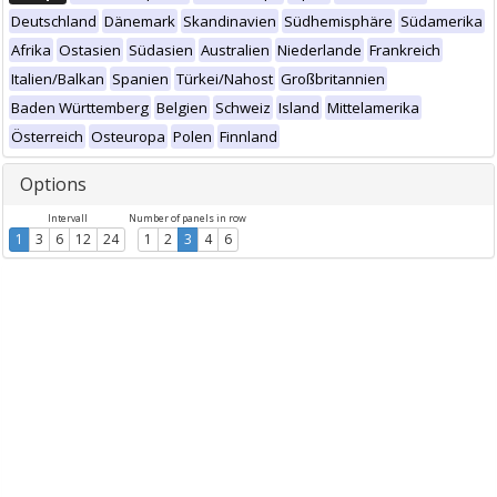
Deutschland
Dänemark
Skandinavien
Südhemisphäre
Südamerika
Afrika
Ostasien
Südasien
Australien
Niederlande
Frankreich
Italien/Balkan
Spanien
Türkei/Nahost
Großbritannien
Baden Württemberg
Belgien
Schweiz
Island
Mittelamerika
Österreich
Osteuropa
Polen
Finnland
Options
Intervall
Number of panels in row
1
3
6
12
24
1
2
3
4
6