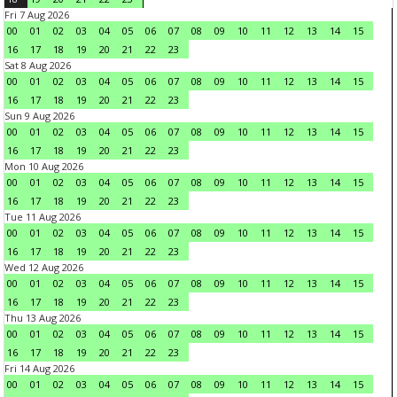
Fri 7 Aug 2026
00
01
02
03
04
05
06
07
08
09
10
11
12
13
14
15
16
17
18
19
20
21
22
23
Sat 8 Aug 2026
00
01
02
03
04
05
06
07
08
09
10
11
12
13
14
15
16
17
18
19
20
21
22
23
Sun 9 Aug 2026
00
01
02
03
04
05
06
07
08
09
10
11
12
13
14
15
16
17
18
19
20
21
22
23
Mon 10 Aug 2026
00
01
02
03
04
05
06
07
08
09
10
11
12
13
14
15
16
17
18
19
20
21
22
23
Tue 11 Aug 2026
00
01
02
03
04
05
06
07
08
09
10
11
12
13
14
15
16
17
18
19
20
21
22
23
Wed 12 Aug 2026
00
01
02
03
04
05
06
07
08
09
10
11
12
13
14
15
16
17
18
19
20
21
22
23
Thu 13 Aug 2026
00
01
02
03
04
05
06
07
08
09
10
11
12
13
14
15
16
17
18
19
20
21
22
23
Fri 14 Aug 2026
00
01
02
03
04
05
06
07
08
09
10
11
12
13
14
15