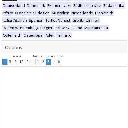
Deutschland
Dänemark
Skandinavien
Südhemisphäre
Südamerika
Afrika
Ostasien
Südasien
Australien
Niederlande
Frankreich
Italien/Balkan
Spanien
Türkei/Nahost
Großbritannien
Baden Württemberg
Belgien
Schweiz
Island
Mittelamerika
Österreich
Osteuropa
Polen
Finnland
Options
Intervall
Number of panels in row
1
3
6
12
24
1
2
3
4
6