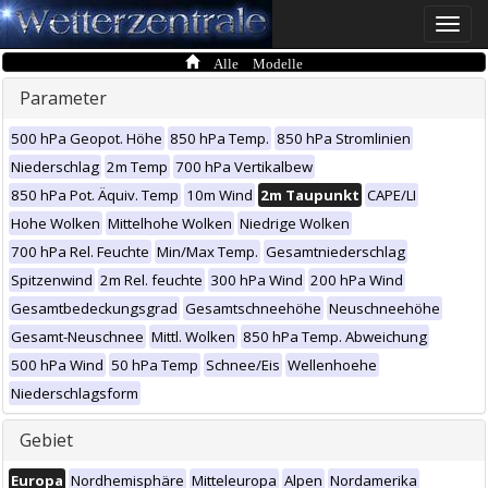
Toggle
naviga
Alle Modelle
Parameter
500 hPa Geopot. Höhe
850 hPa Temp.
850 hPa Stromlinien
Niederschlag
2m Temp
700 hPa Vertikalbew
850 hPa Pot. Äquiv. Temp
10m Wind
2m Taupunkt
CAPE/LI
Hohe Wolken
Mittelhohe Wolken
Niedrige Wolken
700 hPa Rel. Feuchte
Min/Max Temp.
Gesamtniederschlag
Spitzenwind
2m Rel. feuchte
300 hPa Wind
200 hPa Wind
Gesamtbedeckungsgrad
Gesamtschneehöhe
Neuschneehöhe
Gesamt-Neuschnee
Mittl. Wolken
850 hPa Temp. Abweichung
500 hPa Wind
50 hPa Temp
Schnee/Eis
Wellenhoehe
Niederschlagsform
Gebiet
Europa
Nordhemisphäre
Mitteleuropa
Alpen
Nordamerika