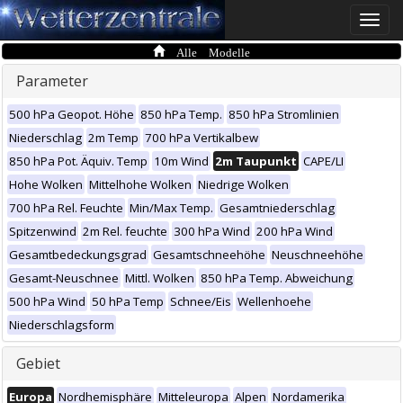
Toggle
naviga
Alle Modelle
Parameter
500 hPa Geopot. Höhe
850 hPa Temp.
850 hPa Stromlinien
Niederschlag
2m Temp
700 hPa Vertikalbew
850 hPa Pot. Äquiv. Temp
10m Wind
2m Taupunkt
CAPE/LI
Hohe Wolken
Mittelhohe Wolken
Niedrige Wolken
700 hPa Rel. Feuchte
Min/Max Temp.
Gesamtniederschlag
Spitzenwind
2m Rel. feuchte
300 hPa Wind
200 hPa Wind
Gesamtbedeckungsgrad
Gesamtschneehöhe
Neuschneehöhe
Gesamt-Neuschnee
Mittl. Wolken
850 hPa Temp. Abweichung
500 hPa Wind
50 hPa Temp
Schnee/Eis
Wellenhoehe
Niederschlagsform
Gebiet
Europa
Nordhemisphäre
Mitteleuropa
Alpen
Nordamerika