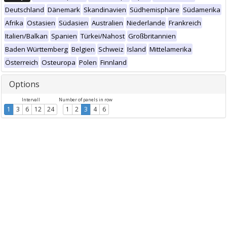
Deutschland
Dänemark
Skandinavien
Südhemisphäre
Südamerika
Afrika
Ostasien
Südasien
Australien
Niederlande
Frankreich
Italien/Balkan
Spanien
Türkei/Nahost
Großbritannien
Baden Württemberg
Belgien
Schweiz
Island
Mittelamerika
Österreich
Osteuropa
Polen
Finnland
Options
Intervall
Number of panels in row
1
3
6
12
24
1
2
3
4
6