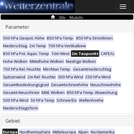
Toggle
naviga
Alle Modelle
Parameter
500 hPa Geopot. Höhe
850 hPa Temp.
850 hPa Stromlinien
Niederschlag
2m Temp
700 hPa Vertikalbew
850 hPa Pot. Äquiv. Temp
10m Wind
2m Taupunkt
CAPE/LI
Hohe Wolken
Mittelhohe Wolken
Niedrige Wolken
700 hPa Rel. Feuchte
Min/Max Temp.
Gesamtniederschlag
Spitzenwind
2m Rel. feuchte
300 hPa Wind
200 hPa Wind
Gesamtbedeckungsgrad
Gesamtschneehöhe
Neuschneehöhe
Gesamt-Neuschnee
Mittl. Wolken
850 hPa Temp. Abweichung
500 hPa Wind
50 hPa Temp
Schnee/Eis
Wellenhoehe
Niederschlagsform
Gebiet
Europa
Nordhemisphäre
Mitteleuropa
Alpen
Nordamerika