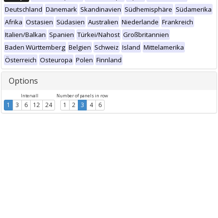
Deutschland
Dänemark
Skandinavien
Südhemisphäre
Südamerika
Afrika
Ostasien
Südasien
Australien
Niederlande
Frankreich
Italien/Balkan
Spanien
Türkei/Nahost
Großbritannien
Baden Württemberg
Belgien
Schweiz
Island
Mittelamerika
Österreich
Osteuropa
Polen
Finnland
Options
Intervall
Number of panels in row
1
3
6
12
24
1
2
3
4
6