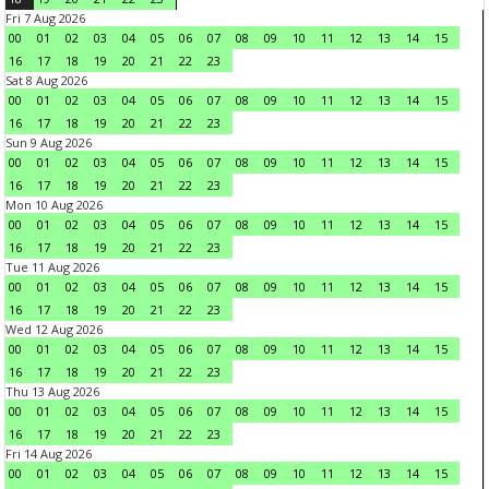
Fri 7 Aug 2026
00
01
02
03
04
05
06
07
08
09
10
11
12
13
14
15
16
17
18
19
20
21
22
23
Sat 8 Aug 2026
00
01
02
03
04
05
06
07
08
09
10
11
12
13
14
15
16
17
18
19
20
21
22
23
Sun 9 Aug 2026
00
01
02
03
04
05
06
07
08
09
10
11
12
13
14
15
16
17
18
19
20
21
22
23
Mon 10 Aug 2026
00
01
02
03
04
05
06
07
08
09
10
11
12
13
14
15
16
17
18
19
20
21
22
23
Tue 11 Aug 2026
00
01
02
03
04
05
06
07
08
09
10
11
12
13
14
15
16
17
18
19
20
21
22
23
Wed 12 Aug 2026
00
01
02
03
04
05
06
07
08
09
10
11
12
13
14
15
16
17
18
19
20
21
22
23
Thu 13 Aug 2026
00
01
02
03
04
05
06
07
08
09
10
11
12
13
14
15
16
17
18
19
20
21
22
23
Fri 14 Aug 2026
00
01
02
03
04
05
06
07
08
09
10
11
12
13
14
15