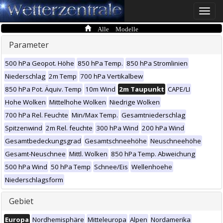
Toggle
naviga
Alle Modelle
Parameter
500 hPa Geopot. Höhe
850 hPa Temp.
850 hPa Stromlinien
Niederschlag
2m Temp
700 hPa Vertikalbew
850 hPa Pot. Äquiv. Temp
10m Wind
2m Taupunkt
CAPE/LI
Hohe Wolken
Mittelhohe Wolken
Niedrige Wolken
700 hPa Rel. Feuchte
Min/Max Temp.
Gesamtniederschlag
Spitzenwind
2m Rel. feuchte
300 hPa Wind
200 hPa Wind
Gesamtbedeckungsgrad
Gesamtschneehöhe
Neuschneehöhe
Gesamt-Neuschnee
Mittl. Wolken
850 hPa Temp. Abweichung
500 hPa Wind
50 hPa Temp
Schnee/Eis
Wellenhoehe
Niederschlagsform
Gebiet
Europa
Nordhemisphäre
Mitteleuropa
Alpen
Nordamerika