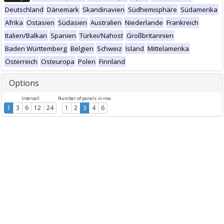
Deutschland
Dänemark
Skandinavien
Südhemisphäre
Südamerika
Afrika
Ostasien
Südasien
Australien
Niederlande
Frankreich
Italien/Balkan
Spanien
Türkei/Nahost
Großbritannien
Baden Württemberg
Belgien
Schweiz
Island
Mittelamerika
Österreich
Osteuropa
Polen
Finnland
Options
Intervall
Number of panels in row
1
3
6
12
24
1
2
3
4
6