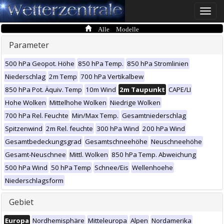
Toggle
naviga
Alle Modelle
Parameter
500 hPa Geopot. Höhe
850 hPa Temp.
850 hPa Stromlinien
Niederschlag
2m Temp
700 hPa Vertikalbew
850 hPa Pot. Äquiv. Temp
10m Wind
2m Taupunkt
CAPE/LI
Hohe Wolken
Mittelhohe Wolken
Niedrige Wolken
700 hPa Rel. Feuchte
Min/Max Temp.
Gesamtniederschlag
Spitzenwind
2m Rel. feuchte
300 hPa Wind
200 hPa Wind
Gesamtbedeckungsgrad
Gesamtschneehöhe
Neuschneehöhe
Gesamt-Neuschnee
Mittl. Wolken
850 hPa Temp. Abweichung
500 hPa Wind
50 hPa Temp
Schnee/Eis
Wellenhoehe
Niederschlagsform
Gebiet
Europa
Nordhemisphäre
Mitteleuropa
Alpen
Nordamerika