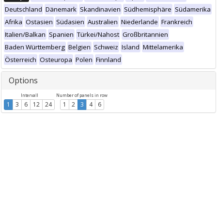
Deutschland
Dänemark
Skandinavien
Südhemisphäre
Südamerika
Afrika
Ostasien
Südasien
Australien
Niederlande
Frankreich
Italien/Balkan
Spanien
Türkei/Nahost
Großbritannien
Baden Württemberg
Belgien
Schweiz
Island
Mittelamerika
Österreich
Osteuropa
Polen
Finnland
Options
Intervall
Number of panels in row
1
3
6
12
24
1
2
3
4
6