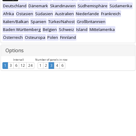
Deutschland
Dänemark
Skandinavien
Südhemisphäre
Südamerika
Afrika
Ostasien
Südasien
Australien
Niederlande
Frankreich
Italien/Balkan
Spanien
Türkei/Nahost
Großbritannien
Baden Württemberg
Belgien
Schweiz
Island
Mittelamerika
Österreich
Osteuropa
Polen
Finnland
Options
Intervall
Number of panels in row
1
3
6
12
24
1
2
3
4
6