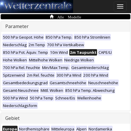
Toggle
naviga
Alle Modelle
Parameter
500 hPa Geopot. Höhe
850 hPa Temp.
850 hPa Stromlinien
Niederschlag
2m Temp
700 hPa Vertikalbew
850 hPa Pot. Äquiv. Temp
10m Wind
2m Taupunkt
CAPE/LI
Hohe Wolken
Mittelhohe Wolken
Niedrige Wolken
700 hPa Rel. Feuchte
Min/Max Temp.
Gesamtniederschlag
Spitzenwind
2m Rel. feuchte
300 hPa Wind
200 hPa Wind
Gesamtbedeckungsgrad
Gesamtschneehöhe
Neuschneehöhe
Gesamt-Neuschnee
Mittl. Wolken
850 hPa Temp. Abweichung
500 hPa Wind
50 hPa Temp
Schnee/Eis
Wellenhoehe
Niederschlagsform
Gebiet
Europa
Nordhemisphäre
Mitteleuropa
Alpen
Nordamerika