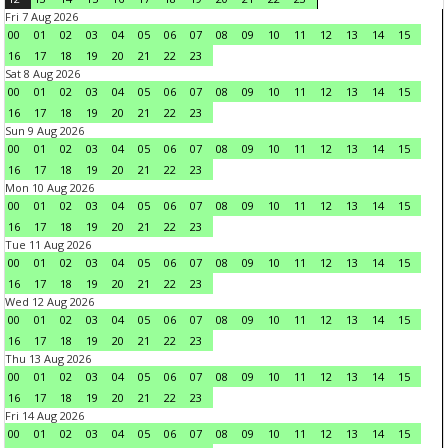
Fri 7 Aug 2026
00
01
02
03
04
05
06
07
08
09
10
11
12
13
14
15
16
17
18
19
20
21
22
23
Sat 8 Aug 2026
00
01
02
03
04
05
06
07
08
09
10
11
12
13
14
15
16
17
18
19
20
21
22
23
Sun 9 Aug 2026
00
01
02
03
04
05
06
07
08
09
10
11
12
13
14
15
16
17
18
19
20
21
22
23
Mon 10 Aug 2026
00
01
02
03
04
05
06
07
08
09
10
11
12
13
14
15
16
17
18
19
20
21
22
23
Tue 11 Aug 2026
00
01
02
03
04
05
06
07
08
09
10
11
12
13
14
15
16
17
18
19
20
21
22
23
Wed 12 Aug 2026
00
01
02
03
04
05
06
07
08
09
10
11
12
13
14
15
16
17
18
19
20
21
22
23
Thu 13 Aug 2026
00
01
02
03
04
05
06
07
08
09
10
11
12
13
14
15
16
17
18
19
20
21
22
23
Fri 14 Aug 2026
00
01
02
03
04
05
06
07
08
09
10
11
12
13
14
15