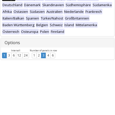
Deutschland
Dänemark
Skandinavien
Südhemisphäre
Südamerika
Afrika
Ostasien
Südasien
Australien
Niederlande
Frankreich
Italien/Balkan
Spanien
Türkei/Nahost
Großbritannien
Baden Württemberg
Belgien
Schweiz
Island
Mittelamerika
Österreich
Osteuropa
Polen
Finnland
Options
Intervall
Number of panels in row
1
3
6
12
24
1
2
3
4
6