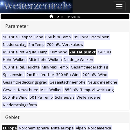
Toggle
naviga
Alle Modelle
Parameter
500 hPa Geopot. Höhe
850 hPa Temp.
850 hPa Stromlinien
Niederschlag
2m Temp
700 hPa Vertikalbew
850 hPa Pot. Äquiv. Temp
10m Wind
2m Taupunkt
CAPE/LI
Hohe Wolken
Mittelhohe Wolken
Niedrige Wolken
700 hPa Rel. Feuchte
Min/Max Temp.
Gesamtniederschlag
Spitzenwind
2m Rel. feuchte
300 hPa Wind
200 hPa Wind
Gesamtbedeckungsgrad
Gesamtschneehöhe
Neuschneehöhe
Gesamt-Neuschnee
Mittl. Wolken
850 hPa Temp. Abweichung
500 hPa Wind
50 hPa Temp
Schnee/Eis
Wellenhoehe
Niederschlagsform
Gebiet
Europa
Nordhemisphäre
Mitteleuropa
Alpen
Nordamerika