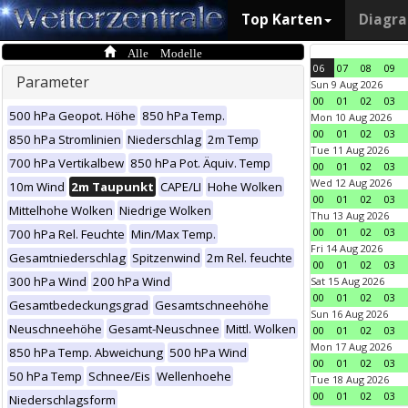
Top Karten
Diagr
Alle Modelle
06
07
08
09
Parameter
Sun 9 Aug 2026
00
01
02
03
500 hPa Geopot. Höhe
850 hPa Temp.
Mon 10 Aug 2026
00
01
02
03
850 hPa Stromlinien
Niederschlag
2m Temp
Tue 11 Aug 2026
700 hPa Vertikalbew
850 hPa Pot. Äquiv. Temp
00
01
02
03
Wed 12 Aug 2026
10m Wind
2m Taupunkt
CAPE/LI
Hohe Wolken
00
01
02
03
Mittelhohe Wolken
Niedrige Wolken
Thu 13 Aug 2026
00
01
02
03
700 hPa Rel. Feuchte
Min/Max Temp.
Fri 14 Aug 2026
Gesamtniederschlag
Spitzenwind
2m Rel. feuchte
00
01
02
03
300 hPa Wind
200 hPa Wind
Sat 15 Aug 2026
00
01
02
03
Gesamtbedeckungsgrad
Gesamtschneehöhe
Sun 16 Aug 2026
Neuschneehöhe
Gesamt-Neuschnee
Mittl. Wolken
00
01
02
03
Mon 17 Aug 2026
850 hPa Temp. Abweichung
500 hPa Wind
00
01
02
03
50 hPa Temp
Schnee/Eis
Wellenhoehe
Tue 18 Aug 2026
00
01
02
03
Niederschlagsform