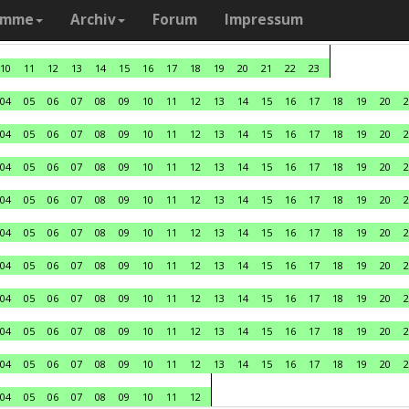
amme
Archiv
Forum
Impressum
10
11
12
13
14
15
16
17
18
19
20
21
22
23
04
05
06
07
08
09
10
11
12
13
14
15
16
17
18
19
20
2
04
05
06
07
08
09
10
11
12
13
14
15
16
17
18
19
20
2
04
05
06
07
08
09
10
11
12
13
14
15
16
17
18
19
20
2
04
05
06
07
08
09
10
11
12
13
14
15
16
17
18
19
20
2
04
05
06
07
08
09
10
11
12
13
14
15
16
17
18
19
20
2
04
05
06
07
08
09
10
11
12
13
14
15
16
17
18
19
20
2
04
05
06
07
08
09
10
11
12
13
14
15
16
17
18
19
20
2
04
05
06
07
08
09
10
11
12
13
14
15
16
17
18
19
20
2
04
05
06
07
08
09
10
11
12
13
14
15
16
17
18
19
20
2
04
05
06
07
08
09
10
11
12