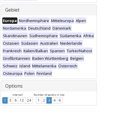
Gebiet
Europa
Nordhemisphäre
Mitteleuropa
Alpen
Nordamerika
Deutschland
Dänemark
Skandinavien
Südhemisphäre
Südamerika
Afrika
Ostasien
Südasien
Australien
Niederlande
Frankreich
Italien/Balkan
Spanien
Türkei/Nahost
Großbritannien
Baden Württemberg
Belgien
Schweiz
Island
Mittelamerika
Österreich
Osteuropa
Polen
Finnland
Options
Intervall
Number of panels in row
1
3
6
12
24
1
2
3
4
6