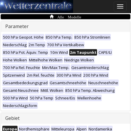
Toggle
naviga
Alle Modelle
Parameter
500 hPa Geopot. Höhe
850 hPa Temp.
850 hPa Stromlinien
Niederschlag
2m Temp
700 hPa Vertikalbew
850 hPa Pot. Äquiv. Temp
10m Wind
2m Taupunkt
CAPE/LI
Hohe Wolken
Mittelhohe Wolken
Niedrige Wolken
700 hPa Rel. Feuchte
Min/Max Temp.
Gesamtniederschlag
Spitzenwind
2m Rel. feuchte
300 hPa Wind
200 hPa Wind
Gesamtbedeckungsgrad
Gesamtschneehöhe
Neuschneehöhe
Gesamt-Neuschnee
Mittl. Wolken
850 hPa Temp. Abweichung
500 hPa Wind
50 hPa Temp
Schnee/Eis
Wellenhoehe
Niederschlagsform
Gebiet
Europa
Nordhemisphäre
Mitteleuropa
Alpen
Nordamerika