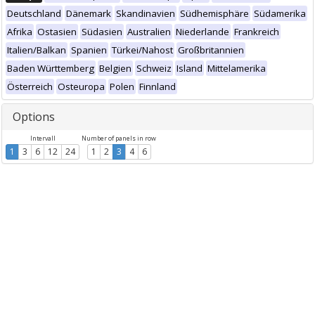
Deutschland
Dänemark
Skandinavien
Südhemisphäre
Südamerika
Afrika
Ostasien
Südasien
Australien
Niederlande
Frankreich
Italien/Balkan
Spanien
Türkei/Nahost
Großbritannien
Baden Württemberg
Belgien
Schweiz
Island
Mittelamerika
Österreich
Osteuropa
Polen
Finnland
Options
Intervall
Number of panels in row
1
3
6
12
24
1
2
3
4
6