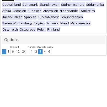
Deutschland
Dänemark
Skandinavien
Südhemisphäre
Südamerika
Afrika
Ostasien
Südasien
Australien
Niederlande
Frankreich
Italien/Balkan
Spanien
Türkei/Nahost
Großbritannien
Baden Württemberg
Belgien
Schweiz
Island
Mittelamerika
Österreich
Osteuropa
Polen
Finnland
Options
Intervall
Number of panels in row
1
3
6
12
24
1
2
3
4
6