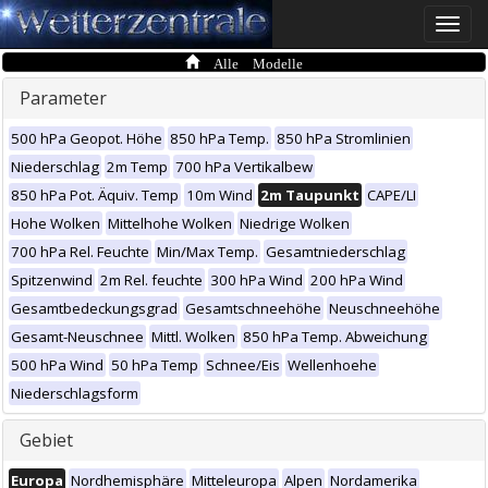
Toggle
naviga
Alle Modelle
Parameter
500 hPa Geopot. Höhe
850 hPa Temp.
850 hPa Stromlinien
Niederschlag
2m Temp
700 hPa Vertikalbew
850 hPa Pot. Äquiv. Temp
10m Wind
2m Taupunkt
CAPE/LI
Hohe Wolken
Mittelhohe Wolken
Niedrige Wolken
700 hPa Rel. Feuchte
Min/Max Temp.
Gesamtniederschlag
Spitzenwind
2m Rel. feuchte
300 hPa Wind
200 hPa Wind
Gesamtbedeckungsgrad
Gesamtschneehöhe
Neuschneehöhe
Gesamt-Neuschnee
Mittl. Wolken
850 hPa Temp. Abweichung
500 hPa Wind
50 hPa Temp
Schnee/Eis
Wellenhoehe
Niederschlagsform
Gebiet
Europa
Nordhemisphäre
Mitteleuropa
Alpen
Nordamerika