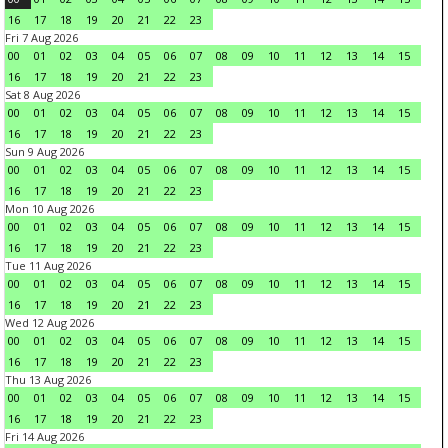
16
17
18
19
20
21
22
23
Fri 7 Aug 2026
00
01
02
03
04
05
06
07
08
09
10
11
12
13
14
15
16
17
18
19
20
21
22
23
Sat 8 Aug 2026
00
01
02
03
04
05
06
07
08
09
10
11
12
13
14
15
16
17
18
19
20
21
22
23
Sun 9 Aug 2026
00
01
02
03
04
05
06
07
08
09
10
11
12
13
14
15
16
17
18
19
20
21
22
23
Mon 10 Aug 2026
00
01
02
03
04
05
06
07
08
09
10
11
12
13
14
15
16
17
18
19
20
21
22
23
Tue 11 Aug 2026
00
01
02
03
04
05
06
07
08
09
10
11
12
13
14
15
16
17
18
19
20
21
22
23
Wed 12 Aug 2026
00
01
02
03
04
05
06
07
08
09
10
11
12
13
14
15
16
17
18
19
20
21
22
23
Thu 13 Aug 2026
00
01
02
03
04
05
06
07
08
09
10
11
12
13
14
15
16
17
18
19
20
21
22
23
Fri 14 Aug 2026