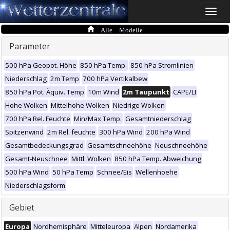
Toggle
naviga
Alle Modelle
Parameter
500 hPa Geopot. Höhe
850 hPa Temp.
850 hPa Stromlinien
Niederschlag
2m Temp
700 hPa Vertikalbew
850 hPa Pot. Äquiv. Temp
10m Wind
2m Taupunkt
CAPE/LI
Hohe Wolken
Mittelhohe Wolken
Niedrige Wolken
700 hPa Rel. Feuchte
Min/Max Temp.
Gesamtniederschlag
Spitzenwind
2m Rel. feuchte
300 hPa Wind
200 hPa Wind
Gesamtbedeckungsgrad
Gesamtschneehöhe
Neuschneehöhe
Gesamt-Neuschnee
Mittl. Wolken
850 hPa Temp. Abweichung
500 hPa Wind
50 hPa Temp
Schnee/Eis
Wellenhoehe
Niederschlagsform
Gebiet
Europa
Nordhemisphäre
Mitteleuropa
Alpen
Nordamerika