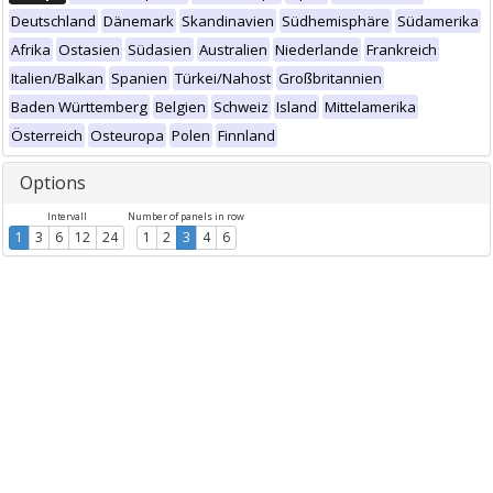
Deutschland
Dänemark
Skandinavien
Südhemisphäre
Südamerika
Afrika
Ostasien
Südasien
Australien
Niederlande
Frankreich
Italien/Balkan
Spanien
Türkei/Nahost
Großbritannien
Baden Württemberg
Belgien
Schweiz
Island
Mittelamerika
Österreich
Osteuropa
Polen
Finnland
Options
Intervall
Number of panels in row
1
3
6
12
24
1
2
3
4
6