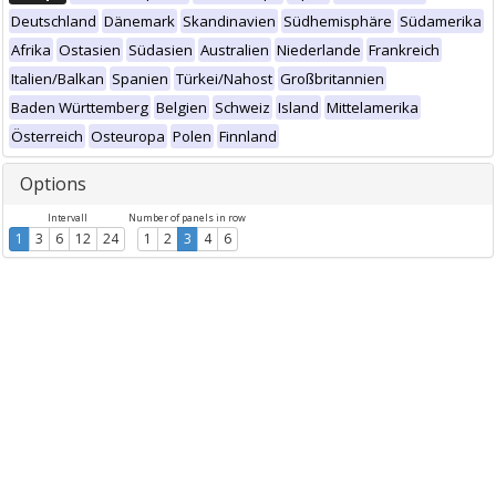
Deutschland
Dänemark
Skandinavien
Südhemisphäre
Südamerika
Afrika
Ostasien
Südasien
Australien
Niederlande
Frankreich
Italien/Balkan
Spanien
Türkei/Nahost
Großbritannien
Baden Württemberg
Belgien
Schweiz
Island
Mittelamerika
Österreich
Osteuropa
Polen
Finnland
Options
Intervall
Number of panels in row
1
3
6
12
24
1
2
3
4
6