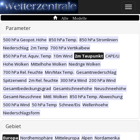
Toggle
naviga
Alle Modelle
Parameter
500 hPa Geopot. Höhe
850 hPa Temp.
850 hPa Stromlinien
Niederschlag
2m Temp
700 hPa Vertikalbew
850 hPa Pot. Äquiv. Temp
10m Wind
2m Taupunkt
CAPE/LI
Hohe Wolken
Mittelhohe Wolken
Niedrige Wolken
700 hPa Rel. Feuchte
Min/Max Temp.
Gesamtniederschlag
Spitzenwind
2m Rel. feuchte
300 hPa Wind
200 hPa Wind
Gesamtbedeckungsgrad
Gesamtschneehöhe
Neuschneehöhe
Gesamt-Neuschnee
Mittl. Wolken
850 hPa Temp. Abweichung
500 hPa Wind
50 hPa Temp
Schnee/Eis
Wellenhoehe
Niederschlagsform
Gebiet
Europa
Nordhemisphäre
Mitteleuropa
Alpen
Nordamerika