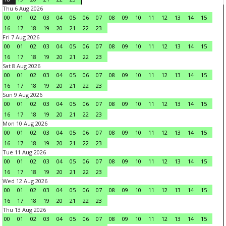
Thu 6 Aug 2026
00
01
02
03
04
05
06
07
08
09
10
11
12
13
14
15
16
17
18
19
20
21
22
23
Fri 7 Aug 2026
00
01
02
03
04
05
06
07
08
09
10
11
12
13
14
15
16
17
18
19
20
21
22
23
Sat 8 Aug 2026
00
01
02
03
04
05
06
07
08
09
10
11
12
13
14
15
16
17
18
19
20
21
22
23
Sun 9 Aug 2026
00
01
02
03
04
05
06
07
08
09
10
11
12
13
14
15
16
17
18
19
20
21
22
23
Mon 10 Aug 2026
00
01
02
03
04
05
06
07
08
09
10
11
12
13
14
15
16
17
18
19
20
21
22
23
Tue 11 Aug 2026
00
01
02
03
04
05
06
07
08
09
10
11
12
13
14
15
16
17
18
19
20
21
22
23
Wed 12 Aug 2026
00
01
02
03
04
05
06
07
08
09
10
11
12
13
14
15
16
17
18
19
20
21
22
23
Thu 13 Aug 2026
00
01
02
03
04
05
06
07
08
09
10
11
12
13
14
15