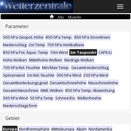
Toggle
naviga
Alle Modelle
Parameter
500 hPa Geopot. Höhe
850 hPa Temp.
850 hPa Stromlinien
Niederschlag
2m Temp
700 hPa Vertikalbew
850 hPa Pot. Äquiv. Temp
10m Wind
2m Taupunkt
CAPE/LI
Hohe Wolken
Mittelhohe Wolken
Niedrige Wolken
700 hPa Rel. Feuchte
Min/Max Temp.
Gesamtniederschlag
Spitzenwind
2m Rel. feuchte
300 hPa Wind
200 hPa Wind
Gesamtbedeckungsgrad
Gesamtschneehöhe
Neuschneehöhe
Gesamt-Neuschnee
Mittl. Wolken
850 hPa Temp. Abweichung
500 hPa Wind
50 hPa Temp
Schnee/Eis
Wellenhoehe
Niederschlagsform
Gebiet
Europa
Nordhemisphäre
Mitteleuropa
Alpen
Nordamerika