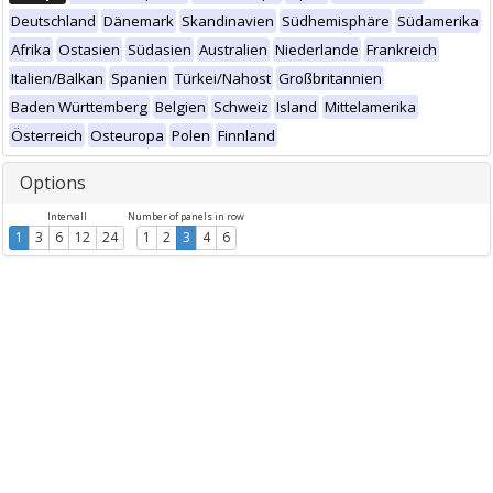
Deutschland
Dänemark
Skandinavien
Südhemisphäre
Südamerika
Afrika
Ostasien
Südasien
Australien
Niederlande
Frankreich
Italien/Balkan
Spanien
Türkei/Nahost
Großbritannien
Baden Württemberg
Belgien
Schweiz
Island
Mittelamerika
Österreich
Osteuropa
Polen
Finnland
Options
Intervall
Number of panels in row
1
3
6
12
24
1
2
3
4
6