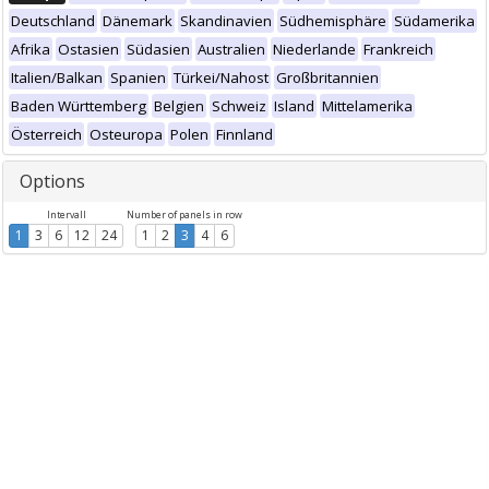
Deutschland
Dänemark
Skandinavien
Südhemisphäre
Südamerika
Afrika
Ostasien
Südasien
Australien
Niederlande
Frankreich
Italien/Balkan
Spanien
Türkei/Nahost
Großbritannien
Baden Württemberg
Belgien
Schweiz
Island
Mittelamerika
Österreich
Osteuropa
Polen
Finnland
Options
Intervall
Number of panels in row
1
3
6
12
24
1
2
3
4
6