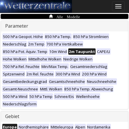
Toggle
naviga
Alle Modelle
Parameter
500 hPa Geopot. Höhe
850 hPa Temp.
850 hPa Stromlinien
Niederschlag
2m Temp
700 hPa Vertikalbew
850 hPa Pot. Äquiv. Temp
10m Wind
2m Taupunkt
CAPE/LI
Hohe Wolken
Mittelhohe Wolken
Niedrige Wolken
700 hPa Rel. Feuchte
Min/Max Temp.
Gesamtniederschlag
Spitzenwind
2m Rel. feuchte
300 hPa Wind
200 hPa Wind
Gesamtbedeckungsgrad
Gesamtschneehöhe
Neuschneehöhe
Gesamt-Neuschnee
Mittl. Wolken
850 hPa Temp. Abweichung
500 hPa Wind
50 hPa Temp
Schnee/Eis
Wellenhoehe
Niederschlagsform
Gebiet
Europa
Nordhemisphäre
Mitteleuropa
Alpen
Nordamerika