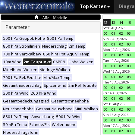
Top Karten
Diagr
Alle Modelle
12
13
14
15
Parameter
Sat 8 Aug 2026
00
01
02
03
500 hPa Geopot. Höhe
850 hPa Temp.
Sun 9 Aug 2026
00
01
02
03
850 hPa Stromlinien
Niederschlag
2m Temp
Mon 10 Aug 2026
700 hPa Vertikalbew
850 hPa Pot. Äquiv. Temp
00
01
02
03
Tue 11 Aug 2026
10m Wind
2m Taupunkt
CAPE/LI
Hohe Wolken
00
01
02
03
Mittelhohe Wolken
Niedrige Wolken
Wed 12 Aug 2026
00
01
02
03
700 hPa Rel. Feuchte
Min/Max Temp.
Thu 13 Aug 2026
Gesamtniederschlag
Spitzenwind
2m Rel. feuchte
00
01
02
03
300 hPa Wind
200 hPa Wind
Fri 14 Aug 2026
00
01
02
03
Gesamtbedeckungsgrad
Gesamtschneehöhe
Sat 15 Aug 2026
Neuschneehöhe
Gesamt-Neuschnee
Mittl. Wolken
00
01
02
03
Sun 16 Aug 2026
850 hPa Temp. Abweichung
500 hPa Wind
00
01
02
03
50 hPa Temp
Schnee/Eis
Wellenhoehe
Mon 17 Aug 2026
00
01
02
03
Niederschlagsform