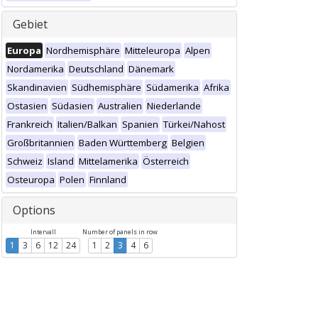
Gebiet
Europa
Nordhemisphäre
Mitteleuropa
Alpen
Nordamerika
Deutschland
Dänemark
Skandinavien
Südhemisphäre
Südamerika
Afrika
Ostasien
Südasien
Australien
Niederlande
Frankreich
Italien/Balkan
Spanien
Türkei/Nahost
Großbritannien
Baden Württemberg
Belgien
Schweiz
Island
Mittelamerika
Österreich
Osteuropa
Polen
Finnland
Options
Intervall
Number of panels in row
1
3
6
12
24
1
2
3
4
6