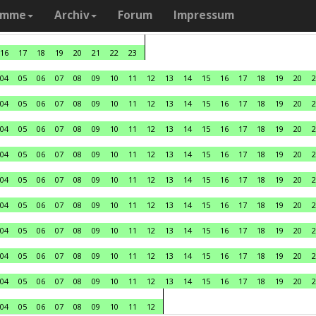
amme
Archiv
Forum
Impressum
16
17
18
19
20
21
22
23
04
05
06
07
08
09
10
11
12
13
14
15
16
17
18
19
20
2
04
05
06
07
08
09
10
11
12
13
14
15
16
17
18
19
20
2
04
05
06
07
08
09
10
11
12
13
14
15
16
17
18
19
20
2
04
05
06
07
08
09
10
11
12
13
14
15
16
17
18
19
20
2
04
05
06
07
08
09
10
11
12
13
14
15
16
17
18
19
20
2
04
05
06
07
08
09
10
11
12
13
14
15
16
17
18
19
20
2
04
05
06
07
08
09
10
11
12
13
14
15
16
17
18
19
20
2
04
05
06
07
08
09
10
11
12
13
14
15
16
17
18
19
20
2
04
05
06
07
08
09
10
11
12
13
14
15
16
17
18
19
20
2
04
05
06
07
08
09
10
11
12