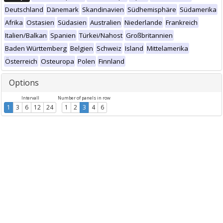
Deutschland
Dänemark
Skandinavien
Südhemisphäre
Südamerika
Afrika
Ostasien
Südasien
Australien
Niederlande
Frankreich
Italien/Balkan
Spanien
Türkei/Nahost
Großbritannien
Baden Württemberg
Belgien
Schweiz
Island
Mittelamerika
Österreich
Osteuropa
Polen
Finnland
Options
Intervall
Number of panels in row
1
3
6
12
24
1
2
3
4
6