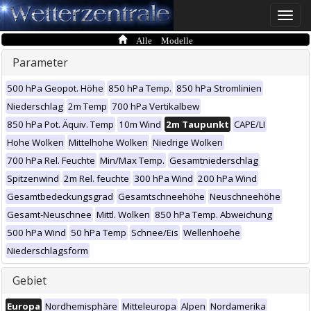
Toggle
naviga
Alle Modelle
Parameter
500 hPa Geopot. Höhe
850 hPa Temp.
850 hPa Stromlinien
Niederschlag
2m Temp
700 hPa Vertikalbew
850 hPa Pot. Äquiv. Temp
10m Wind
2m Taupunkt
CAPE/LI
Hohe Wolken
Mittelhohe Wolken
Niedrige Wolken
700 hPa Rel. Feuchte
Min/Max Temp.
Gesamtniederschlag
Spitzenwind
2m Rel. feuchte
300 hPa Wind
200 hPa Wind
Gesamtbedeckungsgrad
Gesamtschneehöhe
Neuschneehöhe
Gesamt-Neuschnee
Mittl. Wolken
850 hPa Temp. Abweichung
500 hPa Wind
50 hPa Temp
Schnee/Eis
Wellenhoehe
Niederschlagsform
Gebiet
Europa
Nordhemisphäre
Mitteleuropa
Alpen
Nordamerika