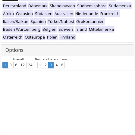
Deutschland
Dänemark
Skandinavien
Südhemisphäre
Südamerika
Afrika
Ostasien
Südasien
Australien
Niederlande
Frankreich
Italien/Balkan
Spanien
Türkei/Nahost
Großbritannien
Baden Württemberg
Belgien
Schweiz
Island
Mittelamerika
Österreich
Osteuropa
Polen
Finnland
Options
Intervall
Number of panels in row
1
3
6
12
24
1
2
3
4
6