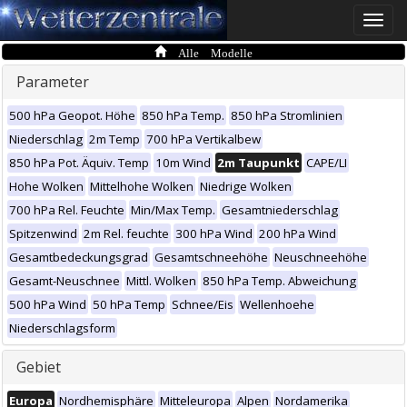
Toggle
naviga
Alle Modelle
Parameter
500 hPa Geopot. Höhe
850 hPa Temp.
850 hPa Stromlinien
Niederschlag
2m Temp
700 hPa Vertikalbew
850 hPa Pot. Äquiv. Temp
10m Wind
2m Taupunkt
CAPE/LI
Hohe Wolken
Mittelhohe Wolken
Niedrige Wolken
700 hPa Rel. Feuchte
Min/Max Temp.
Gesamtniederschlag
Spitzenwind
2m Rel. feuchte
300 hPa Wind
200 hPa Wind
Gesamtbedeckungsgrad
Gesamtschneehöhe
Neuschneehöhe
Gesamt-Neuschnee
Mittl. Wolken
850 hPa Temp. Abweichung
500 hPa Wind
50 hPa Temp
Schnee/Eis
Wellenhoehe
Niederschlagsform
Gebiet
Europa
Nordhemisphäre
Mitteleuropa
Alpen
Nordamerika