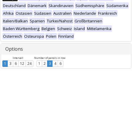
Deutschland
Dänemark
Skandinavien
Südhemisphäre
Südamerika
Afrika
Ostasien
Südasien
Australien
Niederlande
Frankreich
Italien/Balkan
Spanien
Türkei/Nahost
Großbritannien
Baden Württemberg
Belgien
Schweiz
Island
Mittelamerika
Österreich
Osteuropa
Polen
Finnland
Options
Intervall
Number of panels in row
1
3
6
12
24
1
2
3
4
6