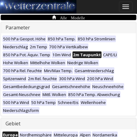
Toggle
naviga
Alle Modelle
Parameter
500 hPa Geopot. Höhe
850 hPa Temp.
850 hPa Stromlinien
Niederschlag
2m Temp
700 hPa Vertikalbew
850 hPa Pot. Äquiv. Temp
10m Wind
2m Taupunkt
CAPE/LI
Hohe Wolken
Mittelhohe Wolken
Niedrige Wolken
700 hPa Rel. Feuchte
Min/Max Temp.
Gesamtniederschlag
Spitzenwind
2m Rel. feuchte
300 hPa Wind
200 hPa Wind
Gesamtbedeckungsgrad
Gesamtschneehöhe
Neuschneehöhe
Gesamt-Neuschnee
Mittl. Wolken
850 hPa Temp. Abweichung
500 hPa Wind
50 hPa Temp
Schnee/Eis
Wellenhoehe
Niederschlagsform
Gebiet
Europa
Nordhemisphäre
Mitteleuropa
Alpen
Nordamerika