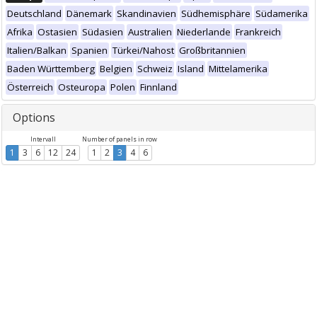
Deutschland
Dänemark
Skandinavien
Südhemisphäre
Südamerika
Afrika
Ostasien
Südasien
Australien
Niederlande
Frankreich
Italien/Balkan
Spanien
Türkei/Nahost
Großbritannien
Baden Württemberg
Belgien
Schweiz
Island
Mittelamerika
Österreich
Osteuropa
Polen
Finnland
Options
Intervall
Number of panels in row
1
3
6
12
24
1
2
3
4
6