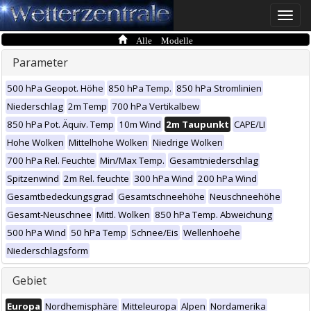
Toggle
naviga
Alle Modelle
Parameter
500 hPa Geopot. Höhe
850 hPa Temp.
850 hPa Stromlinien
Niederschlag
2m Temp
700 hPa Vertikalbew
850 hPa Pot. Äquiv. Temp
10m Wind
2m Taupunkt
CAPE/LI
Hohe Wolken
Mittelhohe Wolken
Niedrige Wolken
700 hPa Rel. Feuchte
Min/Max Temp.
Gesamtniederschlag
Spitzenwind
2m Rel. feuchte
300 hPa Wind
200 hPa Wind
Gesamtbedeckungsgrad
Gesamtschneehöhe
Neuschneehöhe
Gesamt-Neuschnee
Mittl. Wolken
850 hPa Temp. Abweichung
500 hPa Wind
50 hPa Temp
Schnee/Eis
Wellenhoehe
Niederschlagsform
Gebiet
Europa
Nordhemisphäre
Mitteleuropa
Alpen
Nordamerika