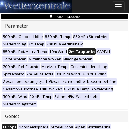
Toggle
naviga
Alle Modelle
Parameter
500 hPa Geopot. Höhe
850 hPa Temp.
850 hPa Stromlinien
Niederschlag
2m Temp
700 hPa Vertikalbew
850 hPa Pot. Äquiv. Temp
10m Wind
2m Taupunkt
CAPE/LI
Hohe Wolken
Mittelhohe Wolken
Niedrige Wolken
700 hPa Rel. Feuchte
Min/Max Temp.
Gesamtniederschlag
Spitzenwind
2m Rel. feuchte
300 hPa Wind
200 hPa Wind
Gesamtbedeckungsgrad
Gesamtschneehöhe
Neuschneehöhe
Gesamt-Neuschnee
Mittl. Wolken
850 hPa Temp. Abweichung
500 hPa Wind
50 hPa Temp
Schnee/Eis
Wellenhoehe
Niederschlagsform
Gebiet
Europa
Nordhemisphäre
Mitteleuropa
Alpen
Nordamerika