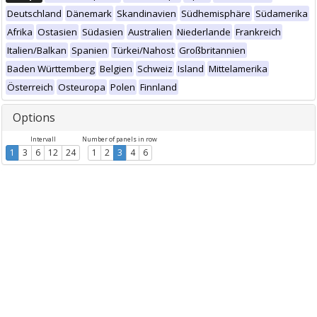
Deutschland
Dänemark
Skandinavien
Südhemisphäre
Südamerika
Afrika
Ostasien
Südasien
Australien
Niederlande
Frankreich
Italien/Balkan
Spanien
Türkei/Nahost
Großbritannien
Baden Württemberg
Belgien
Schweiz
Island
Mittelamerika
Österreich
Osteuropa
Polen
Finnland
Options
Intervall
Number of panels in row
1
3
6
12
24
1
2
3
4
6