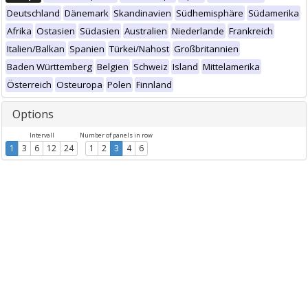
Deutschland
Dänemark
Skandinavien
Südhemisphäre
Südamerika
Afrika
Ostasien
Südasien
Australien
Niederlande
Frankreich
Italien/Balkan
Spanien
Türkei/Nahost
Großbritannien
Baden Württemberg
Belgien
Schweiz
Island
Mittelamerika
Österreich
Osteuropa
Polen
Finnland
Options
Intervall
Number of panels in row
1
3
6
12
24
1
2
3
4
6