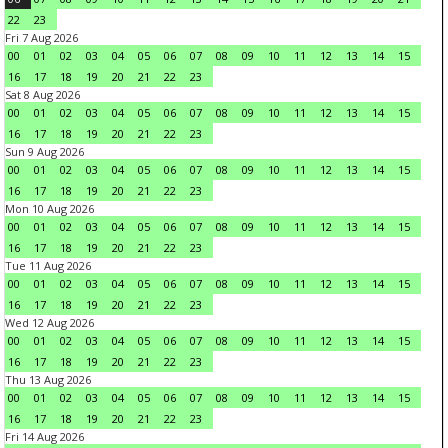
22
23
Fri 7 Aug 2026
00
01
02
03
04
05
06
07
08
09
10
11
12
13
14
15
16
17
18
19
20
21
22
23
Sat 8 Aug 2026
00
01
02
03
04
05
06
07
08
09
10
11
12
13
14
15
16
17
18
19
20
21
22
23
Sun 9 Aug 2026
00
01
02
03
04
05
06
07
08
09
10
11
12
13
14
15
16
17
18
19
20
21
22
23
Mon 10 Aug 2026
00
01
02
03
04
05
06
07
08
09
10
11
12
13
14
15
16
17
18
19
20
21
22
23
Tue 11 Aug 2026
00
01
02
03
04
05
06
07
08
09
10
11
12
13
14
15
16
17
18
19
20
21
22
23
Wed 12 Aug 2026
00
01
02
03
04
05
06
07
08
09
10
11
12
13
14
15
16
17
18
19
20
21
22
23
Thu 13 Aug 2026
00
01
02
03
04
05
06
07
08
09
10
11
12
13
14
15
16
17
18
19
20
21
22
23
Fri 14 Aug 2026