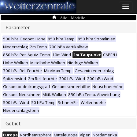
Toggle
naviga
Alle Modelle
Parameter
500 hPa Geopot. Höhe
850 hPa Temp.
850 hPa Stromlinien
Niederschlag
2m Temp
700 hPa Vertikalbew
850 hPa Pot. Äquiv. Temp
10m Wind
2m Taupunkt
CAPE/LI
Hohe Wolken
Mittelhohe Wolken
Niedrige Wolken
700 hPa Rel. Feuchte
Min/Max Temp.
Gesamtniederschlag
Spitzenwind
2m Rel. feuchte
300 hPa Wind
200 hPa Wind
Gesamtbedeckungsgrad
Gesamtschneehöhe
Neuschneehöhe
Gesamt-Neuschnee
Mittl. Wolken
850 hPa Temp. Abweichung
500 hPa Wind
50 hPa Temp
Schnee/Eis
Wellenhoehe
Niederschlagsform
Gebiet
Europa
Nordhemisphäre
Mitteleuropa
Alpen
Nordamerika