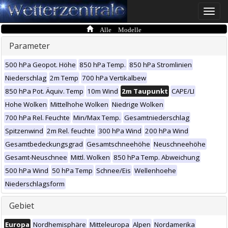
Toggle
naviga
Alle Modelle
Parameter
500 hPa Geopot. Höhe
850 hPa Temp.
850 hPa Stromlinien
Niederschlag
2m Temp
700 hPa Vertikalbew
850 hPa Pot. Äquiv. Temp
10m Wind
2m Taupunkt
CAPE/LI
Hohe Wolken
Mittelhohe Wolken
Niedrige Wolken
700 hPa Rel. Feuchte
Min/Max Temp.
Gesamtniederschlag
Spitzenwind
2m Rel. feuchte
300 hPa Wind
200 hPa Wind
Gesamtbedeckungsgrad
Gesamtschneehöhe
Neuschneehöhe
Gesamt-Neuschnee
Mittl. Wolken
850 hPa Temp. Abweichung
500 hPa Wind
50 hPa Temp
Schnee/Eis
Wellenhoehe
Niederschlagsform
Gebiet
Europa
Nordhemisphäre
Mitteleuropa
Alpen
Nordamerika