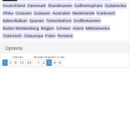
Deutschland
Dänemark
Skandinavien
Südhemisphäre
Südamerika
Afrika
Ostasien
Südasien
Australien
Niederlande
Frankreich
Italien/Balkan
Spanien
Türkei/Nahost
Großbritannien
Baden Württemberg
Belgien
Schweiz
Island
Mittelamerika
Österreich
Osteuropa
Polen
Finnland
Options
Intervall
Number of panels in row
1
3
6
12
24
1
2
3
4
6