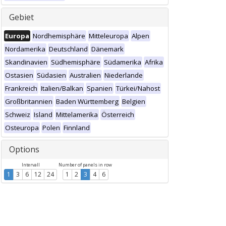
Gebiet
Europa
Nordhemisphäre
Mitteleuropa
Alpen
Nordamerika
Deutschland
Dänemark
Skandinavien
Südhemisphäre
Südamerika
Afrika
Ostasien
Südasien
Australien
Niederlande
Frankreich
Italien/Balkan
Spanien
Türkei/Nahost
Großbritannien
Baden Württemberg
Belgien
Schweiz
Island
Mittelamerika
Österreich
Osteuropa
Polen
Finnland
Options
Intervall
Number of panels in row
1
3
6
12
24
1
2
3
4
6