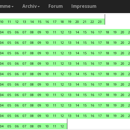
amme
Archiv
Forum
Impressum
10
11
12
13
14
15
16
17
18
19
20
21
22
23
04
05
06
07
08
09
10
11
12
13
14
15
16
17
18
19
20
2
04
05
06
07
08
09
10
11
12
13
14
15
16
17
18
19
20
2
04
05
06
07
08
09
10
11
12
13
14
15
16
17
18
19
20
2
04
05
06
07
08
09
10
11
12
13
14
15
16
17
18
19
20
2
04
05
06
07
08
09
10
11
12
13
14
15
16
17
18
19
20
2
04
05
06
07
08
09
10
11
12
13
14
15
16
17
18
19
20
2
04
05
06
07
08
09
10
11
12
13
14
15
16
17
18
19
20
2
04
05
06
07
08
09
10
11
12
13
14
15
16
17
18
19
20
2
04
05
06
07
08
09
10
11
12
13
14
15
16
17
18
19
20
2
04
05
06
07
08
09
10
11
12