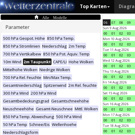
Top Karten
Diagr
Alle Modelle
06
07
08
09
Parameter
Sun 9 Aug 2026
00
01
02
03
500 hPa Geopot. Höhe
850 hPa Temp.
Mon 10 Aug 2026
00
01
02
03
850 hPa Stromlinien
Niederschlag
2m Temp
Tue 11 Aug 2026
700 hPa Vertikalbew
850 hPa Pot. Äquiv. Temp
00
01
02
03
Wed 12 Aug 2026
10m Wind
2m Taupunkt
CAPE/LI
Hohe Wolken
00
01
02
03
Mittelhohe Wolken
Niedrige Wolken
Thu 13 Aug 2026
00
01
02
03
700 hPa Rel. Feuchte
Min/Max Temp.
Fri 14 Aug 2026
Gesamtniederschlag
Spitzenwind
2m Rel. feuchte
00
01
02
03
300 hPa Wind
200 hPa Wind
Sat 15 Aug 2026
00
01
02
03
Gesamtbedeckungsgrad
Gesamtschneehöhe
Sun 16 Aug 2026
Neuschneehöhe
Gesamt-Neuschnee
Mittl. Wolken
00
01
02
03
Mon 17 Aug 2026
850 hPa Temp. Abweichung
500 hPa Wind
00
01
02
03
50 hPa Temp
Schnee/Eis
Wellenhoehe
Tue 18 Aug 2026
00
01
02
03
Niederschlagsform