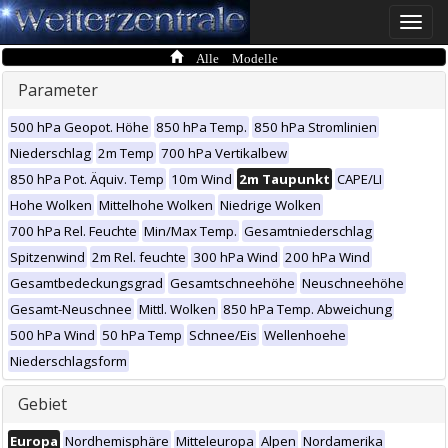
Toggle
naviga
Alle Modelle
Parameter
500 hPa Geopot. Höhe
850 hPa Temp.
850 hPa Stromlinien
Niederschlag
2m Temp
700 hPa Vertikalbew
850 hPa Pot. Äquiv. Temp
10m Wind
2m Taupunkt
CAPE/LI
Hohe Wolken
Mittelhohe Wolken
Niedrige Wolken
700 hPa Rel. Feuchte
Min/Max Temp.
Gesamtniederschlag
Spitzenwind
2m Rel. feuchte
300 hPa Wind
200 hPa Wind
Gesamtbedeckungsgrad
Gesamtschneehöhe
Neuschneehöhe
Gesamt-Neuschnee
Mittl. Wolken
850 hPa Temp. Abweichung
500 hPa Wind
50 hPa Temp
Schnee/Eis
Wellenhoehe
Niederschlagsform
Gebiet
Europa
Nordhemisphäre
Mitteleuropa
Alpen
Nordamerika