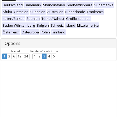
Deutschland
Dänemark
Skandinavien
Südhemisphäre
Südamerika
Afrika
Ostasien
Südasien
Australien
Niederlande
Frankreich
Italien/Balkan
Spanien
Türkei/Nahost
Großbritannien
Baden Württemberg
Belgien
Schweiz
Island
Mittelamerika
Österreich
Osteuropa
Polen
Finnland
Options
Intervall
Number of panels in row
1
3
6
12
24
1
2
3
4
6