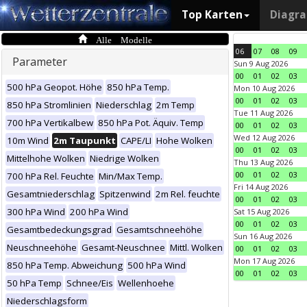
Top Karten
Diagr
Alle Modelle
06
07
08
09
Parameter
Sun 9 Aug 2026
00
01
02
03
500 hPa Geopot. Höhe
850 hPa Temp.
Mon 10 Aug 2026
00
01
02
03
850 hPa Stromlinien
Niederschlag
2m Temp
Tue 11 Aug 2026
700 hPa Vertikalbew
850 hPa Pot. Äquiv. Temp
00
01
02
03
Wed 12 Aug 2026
10m Wind
2m Taupunkt
CAPE/LI
Hohe Wolken
00
01
02
03
Mittelhohe Wolken
Niedrige Wolken
Thu 13 Aug 2026
00
01
02
03
700 hPa Rel. Feuchte
Min/Max Temp.
Fri 14 Aug 2026
Gesamtniederschlag
Spitzenwind
2m Rel. feuchte
00
01
02
03
300 hPa Wind
200 hPa Wind
Sat 15 Aug 2026
00
01
02
03
Gesamtbedeckungsgrad
Gesamtschneehöhe
Sun 16 Aug 2026
Neuschneehöhe
Gesamt-Neuschnee
Mittl. Wolken
00
01
02
03
Mon 17 Aug 2026
850 hPa Temp. Abweichung
500 hPa Wind
00
01
02
03
50 hPa Temp
Schnee/Eis
Wellenhoehe
Niederschlagsform