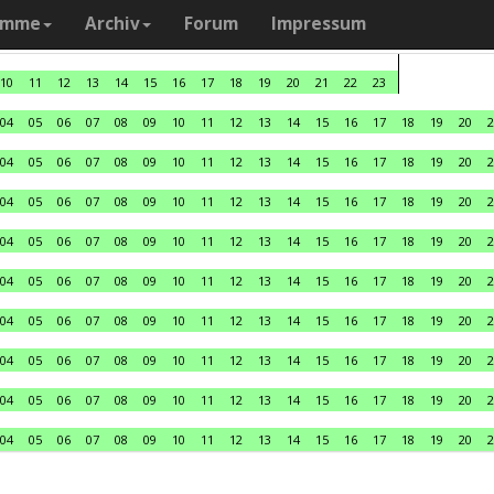
amme
Archiv
Forum
Impressum
10
11
12
13
14
15
16
17
18
19
20
21
22
23
04
05
06
07
08
09
10
11
12
13
14
15
16
17
18
19
20
2
04
05
06
07
08
09
10
11
12
13
14
15
16
17
18
19
20
2
04
05
06
07
08
09
10
11
12
13
14
15
16
17
18
19
20
2
04
05
06
07
08
09
10
11
12
13
14
15
16
17
18
19
20
2
04
05
06
07
08
09
10
11
12
13
14
15
16
17
18
19
20
2
04
05
06
07
08
09
10
11
12
13
14
15
16
17
18
19
20
2
04
05
06
07
08
09
10
11
12
13
14
15
16
17
18
19
20
2
04
05
06
07
08
09
10
11
12
13
14
15
16
17
18
19
20
2
04
05
06
07
08
09
10
11
12
13
14
15
16
17
18
19
20
2