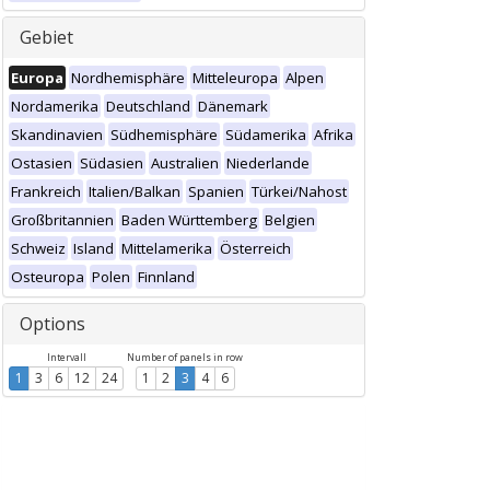
Gebiet
Europa
Nordhemisphäre
Mitteleuropa
Alpen
Nordamerika
Deutschland
Dänemark
Skandinavien
Südhemisphäre
Südamerika
Afrika
Ostasien
Südasien
Australien
Niederlande
Frankreich
Italien/Balkan
Spanien
Türkei/Nahost
Großbritannien
Baden Württemberg
Belgien
Schweiz
Island
Mittelamerika
Österreich
Osteuropa
Polen
Finnland
Options
Intervall
Number of panels in row
1
3
6
12
24
1
2
3
4
6