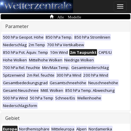
Toggle
naviga
Alle Modelle
Parameter
500 hPa Geopot. Höhe
850 hPa Temp.
850 hPa Stromlinien
Niederschlag
2m Temp
700 hPa Vertikalbew
850 hPa Pot. Äquiv. Temp
10m Wind
2m Taupunkt
CAPE/LI
Hohe Wolken
Mittelhohe Wolken
Niedrige Wolken
700 hPa Rel. Feuchte
Min/Max Temp.
Gesamtniederschlag
Spitzenwind
2m Rel. feuchte
300 hPa Wind
200 hPa Wind
Gesamtbedeckungsgrad
Gesamtschneehöhe
Neuschneehöhe
Gesamt-Neuschnee
Mittl. Wolken
850 hPa Temp. Abweichung
500 hPa Wind
50 hPa Temp
Schnee/Eis
Wellenhoehe
Niederschlagsform
Gebiet
Europa
Nordhemisphäre
Mitteleuropa
Alpen
Nordamerika