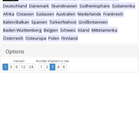
Deutschland
Dänemark
Skandinavien
Südhemisphäre
Südamerika
Afrika
Ostasien
Südasien
Australien
Niederlande
Frankreich
Italien/Balkan
Spanien
Türkei/Nahost
Großbritannien
Baden Württemberg
Belgien
Schweiz
Island
Mittelamerika
Österreich
Osteuropa
Polen
Finnland
Options
Intervall
Number of panels in row
1
3
6
12
24
1
2
3
4
6