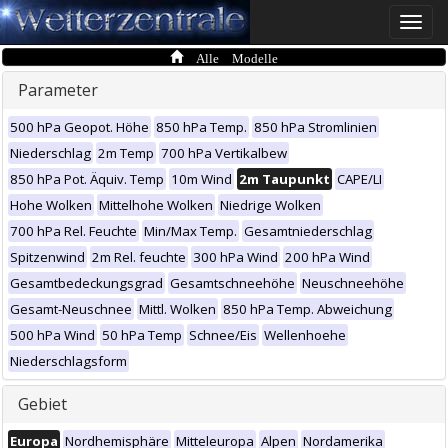
Toggle
naviga
Alle Modelle
Parameter
500 hPa Geopot. Höhe
850 hPa Temp.
850 hPa Stromlinien
Niederschlag
2m Temp
700 hPa Vertikalbew
850 hPa Pot. Äquiv. Temp
10m Wind
2m Taupunkt
CAPE/LI
Hohe Wolken
Mittelhohe Wolken
Niedrige Wolken
700 hPa Rel. Feuchte
Min/Max Temp.
Gesamtniederschlag
Spitzenwind
2m Rel. feuchte
300 hPa Wind
200 hPa Wind
Gesamtbedeckungsgrad
Gesamtschneehöhe
Neuschneehöhe
Gesamt-Neuschnee
Mittl. Wolken
850 hPa Temp. Abweichung
500 hPa Wind
50 hPa Temp
Schnee/Eis
Wellenhoehe
Niederschlagsform
Gebiet
Europa
Nordhemisphäre
Mitteleuropa
Alpen
Nordamerika