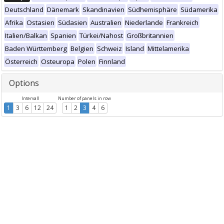
Deutschland
Dänemark
Skandinavien
Südhemisphäre
Südamerika
Afrika
Ostasien
Südasien
Australien
Niederlande
Frankreich
Italien/Balkan
Spanien
Türkei/Nahost
Großbritannien
Baden Württemberg
Belgien
Schweiz
Island
Mittelamerika
Österreich
Osteuropa
Polen
Finnland
Options
Intervall
Number of panels in row
1
3
6
12
24
1
2
3
4
6