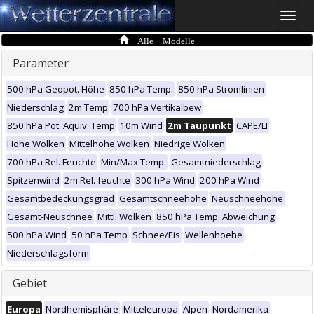
Toggle
naviga
Alle Modelle
Parameter
500 hPa Geopot. Höhe
850 hPa Temp.
850 hPa Stromlinien
Niederschlag
2m Temp
700 hPa Vertikalbew
850 hPa Pot. Äquiv. Temp
10m Wind
2m Taupunkt
CAPE/LI
Hohe Wolken
Mittelhohe Wolken
Niedrige Wolken
700 hPa Rel. Feuchte
Min/Max Temp.
Gesamtniederschlag
Spitzenwind
2m Rel. feuchte
300 hPa Wind
200 hPa Wind
Gesamtbedeckungsgrad
Gesamtschneehöhe
Neuschneehöhe
Gesamt-Neuschnee
Mittl. Wolken
850 hPa Temp. Abweichung
500 hPa Wind
50 hPa Temp
Schnee/Eis
Wellenhoehe
Niederschlagsform
Gebiet
Europa
Nordhemisphäre
Mitteleuropa
Alpen
Nordamerika