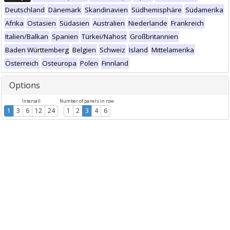
Deutschland
Dänemark
Skandinavien
Südhemisphäre
Südamerika
Afrika
Ostasien
Südasien
Australien
Niederlande
Frankreich
Italien/Balkan
Spanien
Türkei/Nahost
Großbritannien
Baden Württemberg
Belgien
Schweiz
Island
Mittelamerika
Österreich
Osteuropa
Polen
Finnland
Options
Intervall
Number of panels in row
1
3
6
12
24
1
2
3
4
6