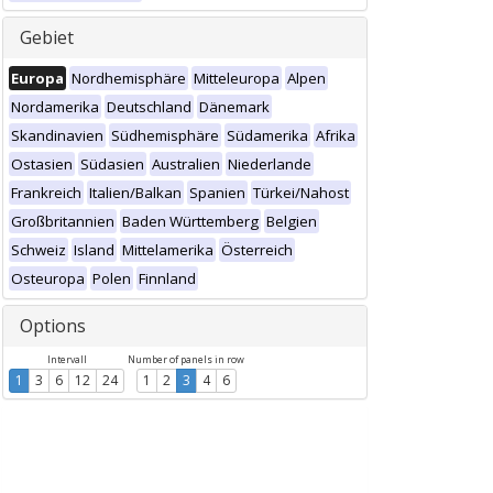
Gebiet
Europa
Nordhemisphäre
Mitteleuropa
Alpen
Nordamerika
Deutschland
Dänemark
Skandinavien
Südhemisphäre
Südamerika
Afrika
Ostasien
Südasien
Australien
Niederlande
Frankreich
Italien/Balkan
Spanien
Türkei/Nahost
Großbritannien
Baden Württemberg
Belgien
Schweiz
Island
Mittelamerika
Österreich
Osteuropa
Polen
Finnland
Options
Intervall
Number of panels in row
1
3
6
12
24
1
2
3
4
6