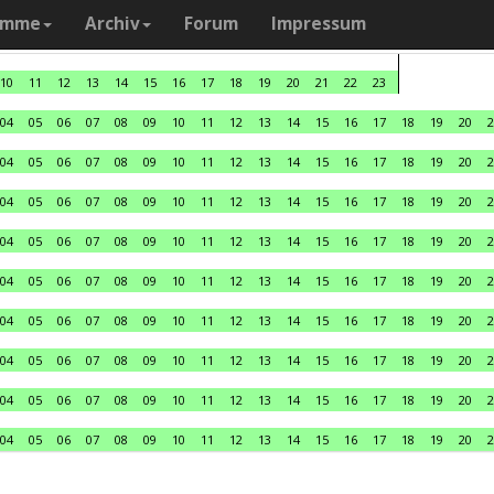
amme
Archiv
Forum
Impressum
10
11
12
13
14
15
16
17
18
19
20
21
22
23
04
05
06
07
08
09
10
11
12
13
14
15
16
17
18
19
20
2
04
05
06
07
08
09
10
11
12
13
14
15
16
17
18
19
20
2
04
05
06
07
08
09
10
11
12
13
14
15
16
17
18
19
20
2
04
05
06
07
08
09
10
11
12
13
14
15
16
17
18
19
20
2
04
05
06
07
08
09
10
11
12
13
14
15
16
17
18
19
20
2
04
05
06
07
08
09
10
11
12
13
14
15
16
17
18
19
20
2
04
05
06
07
08
09
10
11
12
13
14
15
16
17
18
19
20
2
04
05
06
07
08
09
10
11
12
13
14
15
16
17
18
19
20
2
04
05
06
07
08
09
10
11
12
13
14
15
16
17
18
19
20
2