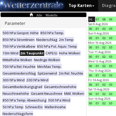
Top Karten
Diagr
Alle Modelle
06
07
08
09
Parameter
Sat 8 Aug 2026
00
01
02
03
500 hPa Geopot. Höhe
850 hPa Temp.
Sun 9 Aug 2026
00
01
02
03
850 hPa Stromlinien
Niederschlag
2m Temp
Mon 10 Aug 2026
700 hPa Vertikalbew
850 hPa Pot. Äquiv. Temp
00
01
02
03
Tue 11 Aug 2026
10m Wind
2m Taupunkt
CAPE/LI
Hohe Wolken
00
01
02
03
Mittelhohe Wolken
Niedrige Wolken
Wed 12 Aug 2026
00
01
02
03
700 hPa Rel. Feuchte
Min/Max Temp.
Thu 13 Aug 2026
Gesamtniederschlag
Spitzenwind
2m Rel. feuchte
00
01
02
03
300 hPa Wind
200 hPa Wind
Fri 14 Aug 2026
00
01
02
03
Gesamtbedeckungsgrad
Gesamtschneehöhe
Sat 15 Aug 2026
Neuschneehöhe
Gesamt-Neuschnee
Mittl. Wolken
00
01
02
03
Sun 16 Aug 2026
850 hPa Temp. Abweichung
500 hPa Wind
00
01
02
03
50 hPa Temp
Schnee/Eis
Wellenhoehe
Niederschlagsform