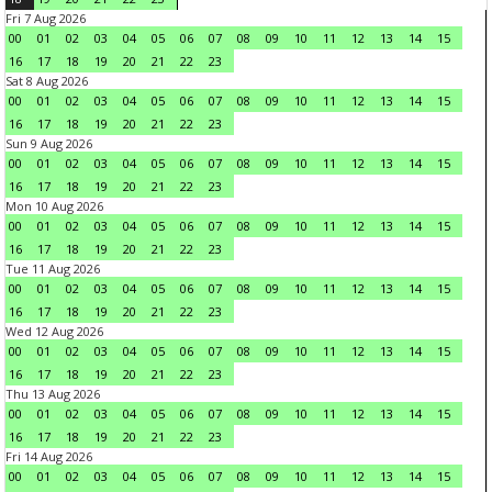
Fri 7 Aug 2026
00
01
02
03
04
05
06
07
08
09
10
11
12
13
14
15
16
17
18
19
20
21
22
23
Sat 8 Aug 2026
00
01
02
03
04
05
06
07
08
09
10
11
12
13
14
15
16
17
18
19
20
21
22
23
Sun 9 Aug 2026
00
01
02
03
04
05
06
07
08
09
10
11
12
13
14
15
16
17
18
19
20
21
22
23
Mon 10 Aug 2026
00
01
02
03
04
05
06
07
08
09
10
11
12
13
14
15
16
17
18
19
20
21
22
23
Tue 11 Aug 2026
00
01
02
03
04
05
06
07
08
09
10
11
12
13
14
15
16
17
18
19
20
21
22
23
Wed 12 Aug 2026
00
01
02
03
04
05
06
07
08
09
10
11
12
13
14
15
16
17
18
19
20
21
22
23
Thu 13 Aug 2026
00
01
02
03
04
05
06
07
08
09
10
11
12
13
14
15
16
17
18
19
20
21
22
23
Fri 14 Aug 2026
00
01
02
03
04
05
06
07
08
09
10
11
12
13
14
15