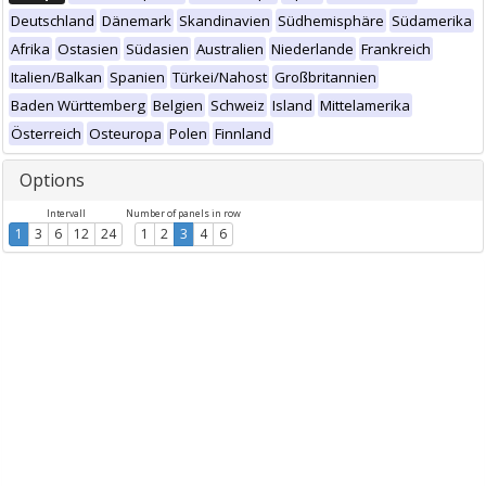
Deutschland
Dänemark
Skandinavien
Südhemisphäre
Südamerika
Afrika
Ostasien
Südasien
Australien
Niederlande
Frankreich
Italien/Balkan
Spanien
Türkei/Nahost
Großbritannien
Baden Württemberg
Belgien
Schweiz
Island
Mittelamerika
Österreich
Osteuropa
Polen
Finnland
Options
Intervall
Number of panels in row
1
3
6
12
24
1
2
3
4
6