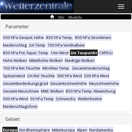
Toggle
naviga
Alle Modelle
Parameter
500 hPa Geopot. Höhe
850 hPa Temp.
850 hPa Stromlinien
Niederschlag
2m Temp
700 hPa Vertikalbew
850 hPa Pot. Äquiv. Temp
10m Wind
2m Taupunkt
CAPE/LI
Hohe Wolken
Mittelhohe Wolken
Niedrige Wolken
700 hPa Rel. Feuchte
Min/Max Temp.
Gesamtniederschlag
Spitzenwind
2m Rel. feuchte
300 hPa Wind
200 hPa Wind
Gesamtbedeckungsgrad
Gesamtschneehöhe
Neuschneehöhe
Gesamt-Neuschnee
Mittl. Wolken
850 hPa Temp. Abweichung
500 hPa Wind
50 hPa Temp
Schnee/Eis
Wellenhoehe
Niederschlagsform
Gebiet
Europa
Nordhemisphäre
Mitteleuropa
Alpen
Nordamerika