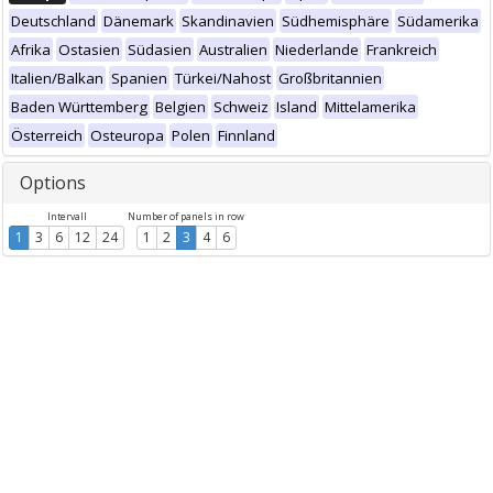
Deutschland
Dänemark
Skandinavien
Südhemisphäre
Südamerika
Afrika
Ostasien
Südasien
Australien
Niederlande
Frankreich
Italien/Balkan
Spanien
Türkei/Nahost
Großbritannien
Baden Württemberg
Belgien
Schweiz
Island
Mittelamerika
Österreich
Osteuropa
Polen
Finnland
Options
Intervall
Number of panels in row
1
3
6
12
24
1
2
3
4
6