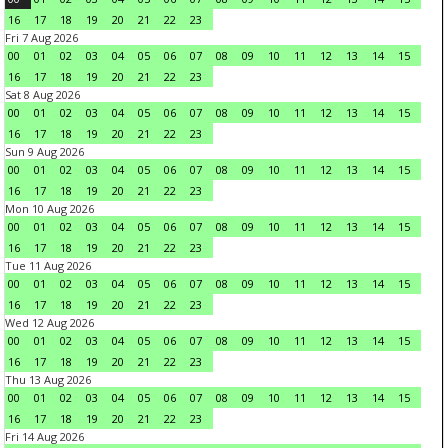
16
17
18
19
20
21
22
23
Fri 7 Aug 2026
00
01
02
03
04
05
06
07
08
09
10
11
12
13
14
15
16
17
18
19
20
21
22
23
Sat 8 Aug 2026
00
01
02
03
04
05
06
07
08
09
10
11
12
13
14
15
16
17
18
19
20
21
22
23
Sun 9 Aug 2026
00
01
02
03
04
05
06
07
08
09
10
11
12
13
14
15
16
17
18
19
20
21
22
23
Mon 10 Aug 2026
00
01
02
03
04
05
06
07
08
09
10
11
12
13
14
15
16
17
18
19
20
21
22
23
Tue 11 Aug 2026
00
01
02
03
04
05
06
07
08
09
10
11
12
13
14
15
16
17
18
19
20
21
22
23
Wed 12 Aug 2026
00
01
02
03
04
05
06
07
08
09
10
11
12
13
14
15
16
17
18
19
20
21
22
23
Thu 13 Aug 2026
00
01
02
03
04
05
06
07
08
09
10
11
12
13
14
15
16
17
18
19
20
21
22
23
Fri 14 Aug 2026