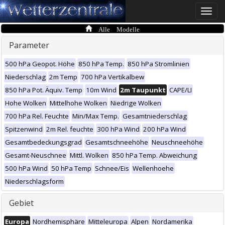
Toggle
naviga
Alle Modelle
Parameter
500 hPa Geopot. Höhe
850 hPa Temp.
850 hPa Stromlinien
Niederschlag
2m Temp
700 hPa Vertikalbew
850 hPa Pot. Äquiv. Temp
10m Wind
2m Taupunkt
CAPE/LI
Hohe Wolken
Mittelhohe Wolken
Niedrige Wolken
700 hPa Rel. Feuchte
Min/Max Temp.
Gesamtniederschlag
Spitzenwind
2m Rel. feuchte
300 hPa Wind
200 hPa Wind
Gesamtbedeckungsgrad
Gesamtschneehöhe
Neuschneehöhe
Gesamt-Neuschnee
Mittl. Wolken
850 hPa Temp. Abweichung
500 hPa Wind
50 hPa Temp
Schnee/Eis
Wellenhoehe
Niederschlagsform
Gebiet
Europa
Nordhemisphäre
Mitteleuropa
Alpen
Nordamerika