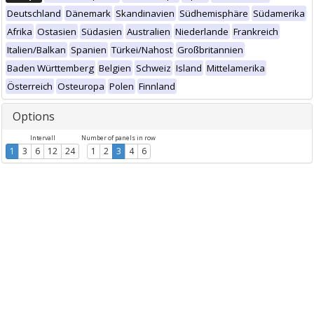
Deutschland
Dänemark
Skandinavien
Südhemisphäre
Südamerika
Afrika
Ostasien
Südasien
Australien
Niederlande
Frankreich
Italien/Balkan
Spanien
Türkei/Nahost
Großbritannien
Baden Württemberg
Belgien
Schweiz
Island
Mittelamerika
Österreich
Osteuropa
Polen
Finnland
Options
Intervall
Number of panels in row
1
3
6
12
24
1
2
3
4
6