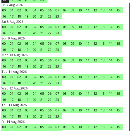
Fri 7 Aug 2026
00
01
02
03
04
05
06
07
08
09
10
11
12
13
14
15
16
17
18
19
20
21
22
23
Sat 8 Aug 2026
00
01
02
03
04
05
06
07
08
09
10
11
12
13
14
15
16
17
18
19
20
21
22
23
Sun 9 Aug 2026
00
01
02
03
04
05
06
07
08
09
10
11
12
13
14
15
16
17
18
19
20
21
22
23
Mon 10 Aug 2026
00
01
02
03
04
05
06
07
08
09
10
11
12
13
14
15
16
17
18
19
20
21
22
23
Tue 11 Aug 2026
00
01
02
03
04
05
06
07
08
09
10
11
12
13
14
15
16
17
18
19
20
21
22
23
Wed 12 Aug 2026
00
01
02
03
04
05
06
07
08
09
10
11
12
13
14
15
16
17
18
19
20
21
22
23
Thu 13 Aug 2026
00
01
02
03
04
05
06
07
08
09
10
11
12
13
14
15
16
17
18
19
20
21
22
23
Fri 14 Aug 2026
00
01
02
03
04
05
06
07
08
09
10
11
12
13
14
15