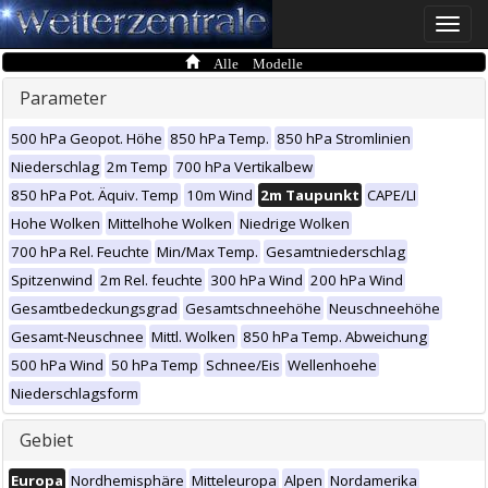
Toggle
naviga
Alle Modelle
Parameter
500 hPa Geopot. Höhe
850 hPa Temp.
850 hPa Stromlinien
Niederschlag
2m Temp
700 hPa Vertikalbew
850 hPa Pot. Äquiv. Temp
10m Wind
2m Taupunkt
CAPE/LI
Hohe Wolken
Mittelhohe Wolken
Niedrige Wolken
700 hPa Rel. Feuchte
Min/Max Temp.
Gesamtniederschlag
Spitzenwind
2m Rel. feuchte
300 hPa Wind
200 hPa Wind
Gesamtbedeckungsgrad
Gesamtschneehöhe
Neuschneehöhe
Gesamt-Neuschnee
Mittl. Wolken
850 hPa Temp. Abweichung
500 hPa Wind
50 hPa Temp
Schnee/Eis
Wellenhoehe
Niederschlagsform
Gebiet
Europa
Nordhemisphäre
Mitteleuropa
Alpen
Nordamerika