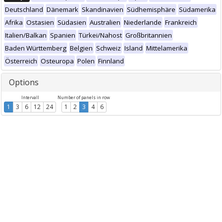
Deutschland
Dänemark
Skandinavien
Südhemisphäre
Südamerika
Afrika
Ostasien
Südasien
Australien
Niederlande
Frankreich
Italien/Balkan
Spanien
Türkei/Nahost
Großbritannien
Baden Württemberg
Belgien
Schweiz
Island
Mittelamerika
Österreich
Osteuropa
Polen
Finnland
Options
Intervall
Number of panels in row
1
3
6
12
24
1
2
3
4
6