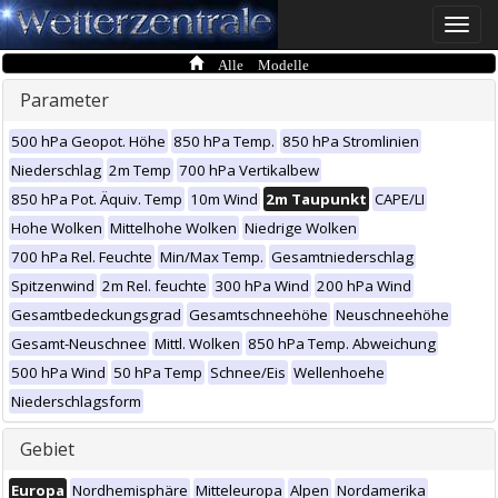
Toggle
naviga
Alle Modelle
Parameter
500 hPa Geopot. Höhe
850 hPa Temp.
850 hPa Stromlinien
Niederschlag
2m Temp
700 hPa Vertikalbew
850 hPa Pot. Äquiv. Temp
10m Wind
2m Taupunkt
CAPE/LI
Hohe Wolken
Mittelhohe Wolken
Niedrige Wolken
700 hPa Rel. Feuchte
Min/Max Temp.
Gesamtniederschlag
Spitzenwind
2m Rel. feuchte
300 hPa Wind
200 hPa Wind
Gesamtbedeckungsgrad
Gesamtschneehöhe
Neuschneehöhe
Gesamt-Neuschnee
Mittl. Wolken
850 hPa Temp. Abweichung
500 hPa Wind
50 hPa Temp
Schnee/Eis
Wellenhoehe
Niederschlagsform
Gebiet
Europa
Nordhemisphäre
Mitteleuropa
Alpen
Nordamerika