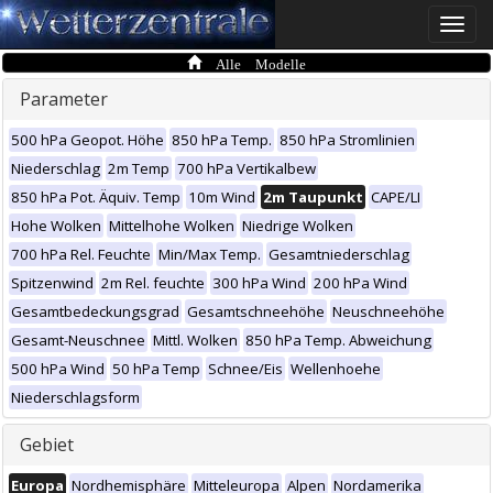
Toggle
naviga
Alle Modelle
Parameter
500 hPa Geopot. Höhe
850 hPa Temp.
850 hPa Stromlinien
Niederschlag
2m Temp
700 hPa Vertikalbew
850 hPa Pot. Äquiv. Temp
10m Wind
2m Taupunkt
CAPE/LI
Hohe Wolken
Mittelhohe Wolken
Niedrige Wolken
700 hPa Rel. Feuchte
Min/Max Temp.
Gesamtniederschlag
Spitzenwind
2m Rel. feuchte
300 hPa Wind
200 hPa Wind
Gesamtbedeckungsgrad
Gesamtschneehöhe
Neuschneehöhe
Gesamt-Neuschnee
Mittl. Wolken
850 hPa Temp. Abweichung
500 hPa Wind
50 hPa Temp
Schnee/Eis
Wellenhoehe
Niederschlagsform
Gebiet
Europa
Nordhemisphäre
Mitteleuropa
Alpen
Nordamerika