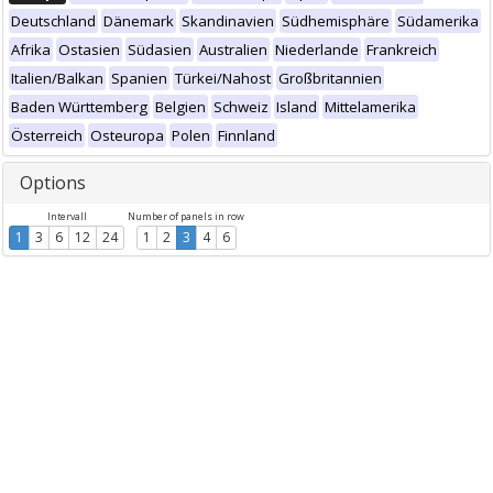
Deutschland
Dänemark
Skandinavien
Südhemisphäre
Südamerika
Afrika
Ostasien
Südasien
Australien
Niederlande
Frankreich
Italien/Balkan
Spanien
Türkei/Nahost
Großbritannien
Baden Württemberg
Belgien
Schweiz
Island
Mittelamerika
Österreich
Osteuropa
Polen
Finnland
Options
Intervall
Number of panels in row
1
3
6
12
24
1
2
3
4
6