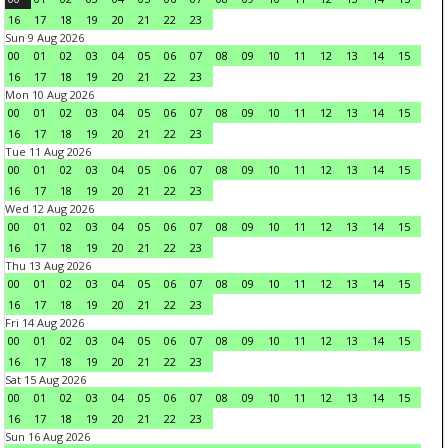
16
17
18
19
20
21
22
23
Sun 9 Aug 2026
00
01
02
03
04
05
06
07
08
09
10
11
12
13
14
15
16
17
18
19
20
21
22
23
Mon 10 Aug 2026
00
01
02
03
04
05
06
07
08
09
10
11
12
13
14
15
16
17
18
19
20
21
22
23
Tue 11 Aug 2026
00
01
02
03
04
05
06
07
08
09
10
11
12
13
14
15
16
17
18
19
20
21
22
23
Wed 12 Aug 2026
00
01
02
03
04
05
06
07
08
09
10
11
12
13
14
15
16
17
18
19
20
21
22
23
Thu 13 Aug 2026
00
01
02
03
04
05
06
07
08
09
10
11
12
13
14
15
16
17
18
19
20
21
22
23
Fri 14 Aug 2026
00
01
02
03
04
05
06
07
08
09
10
11
12
13
14
15
16
17
18
19
20
21
22
23
Sat 15 Aug 2026
00
01
02
03
04
05
06
07
08
09
10
11
12
13
14
15
16
17
18
19
20
21
22
23
Sun 16 Aug 2026