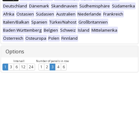
Deutschland
Dänemark
Skandinavien
Südhemisphäre
Südamerika
Afrika
Ostasien
Südasien
Australien
Niederlande
Frankreich
Italien/Balkan
Spanien
Türkei/Nahost
Großbritannien
Baden Württemberg
Belgien
Schweiz
Island
Mittelamerika
Österreich
Osteuropa
Polen
Finnland
Options
Intervall
Number of panels in row
1
3
6
12
24
1
2
3
4
6