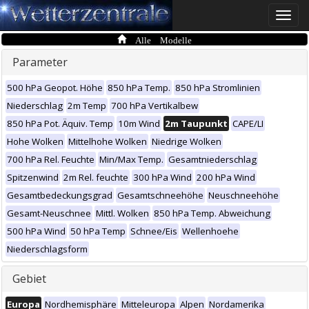
Toggle
naviga
Alle Modelle
Parameter
500 hPa Geopot. Höhe
850 hPa Temp.
850 hPa Stromlinien
Niederschlag
2m Temp
700 hPa Vertikalbew
850 hPa Pot. Äquiv. Temp
10m Wind
2m Taupunkt
CAPE/LI
Hohe Wolken
Mittelhohe Wolken
Niedrige Wolken
700 hPa Rel. Feuchte
Min/Max Temp.
Gesamtniederschlag
Spitzenwind
2m Rel. feuchte
300 hPa Wind
200 hPa Wind
Gesamtbedeckungsgrad
Gesamtschneehöhe
Neuschneehöhe
Gesamt-Neuschnee
Mittl. Wolken
850 hPa Temp. Abweichung
500 hPa Wind
50 hPa Temp
Schnee/Eis
Wellenhoehe
Niederschlagsform
Gebiet
Europa
Nordhemisphäre
Mitteleuropa
Alpen
Nordamerika