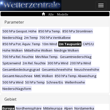
Toggle
naviga
Alle Modelle
Parameter
500 hPa Geopot. Höhe
850 hPa Temp.
850 hPa Stromlinien
Niederschlag
2m Temp
700 hPa Vertikalbew
850 hPa Pot. Äquiv. Temp
10m Wind
2m Taupunkt
CAPE/LI
Hohe Wolken
Mittelhohe Wolken
Niedrige Wolken
700 hPa Rel. Feuchte
Min/Max Temp.
Gesamtniederschlag
Spitzenwind
2m Rel. feuchte
300 hPa Wind
200 hPa Wind
Gesamtbedeckungsgrad
Gesamtschneehöhe
Neuschneehöhe
Gesamt-Neuschnee
Mittl. Wolken
850 hPa Temp. Abweichung
500 hPa Wind
50 hPa Temp
Schnee/Eis
Wellenhoehe
Niederschlagsform
Gebiet
Europa
Nordhemisphäre
Mitteleuropa
Alpen
Nordamerika