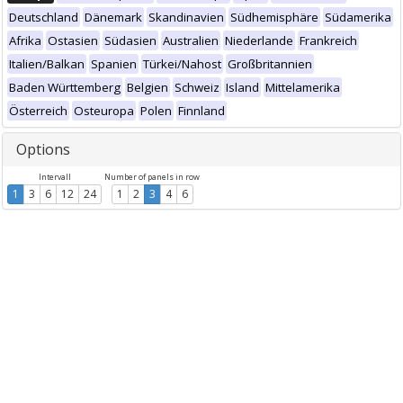
Deutschland
Dänemark
Skandinavien
Südhemisphäre
Südamerika
Afrika
Ostasien
Südasien
Australien
Niederlande
Frankreich
Italien/Balkan
Spanien
Türkei/Nahost
Großbritannien
Baden Württemberg
Belgien
Schweiz
Island
Mittelamerika
Österreich
Osteuropa
Polen
Finnland
Options
Intervall
Number of panels in row
1
3
6
12
24
1
2
3
4
6