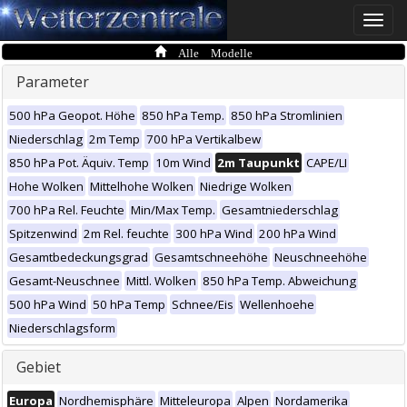
Toggle
naviga
Alle Modelle
Parameter
500 hPa Geopot. Höhe
850 hPa Temp.
850 hPa Stromlinien
Niederschlag
2m Temp
700 hPa Vertikalbew
850 hPa Pot. Äquiv. Temp
10m Wind
2m Taupunkt
CAPE/LI
Hohe Wolken
Mittelhohe Wolken
Niedrige Wolken
700 hPa Rel. Feuchte
Min/Max Temp.
Gesamtniederschlag
Spitzenwind
2m Rel. feuchte
300 hPa Wind
200 hPa Wind
Gesamtbedeckungsgrad
Gesamtschneehöhe
Neuschneehöhe
Gesamt-Neuschnee
Mittl. Wolken
850 hPa Temp. Abweichung
500 hPa Wind
50 hPa Temp
Schnee/Eis
Wellenhoehe
Niederschlagsform
Gebiet
Europa
Nordhemisphäre
Mitteleuropa
Alpen
Nordamerika