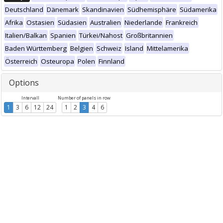
Deutschland
Dänemark
Skandinavien
Südhemisphäre
Südamerika
Afrika
Ostasien
Südasien
Australien
Niederlande
Frankreich
Italien/Balkan
Spanien
Türkei/Nahost
Großbritannien
Baden Württemberg
Belgien
Schweiz
Island
Mittelamerika
Österreich
Osteuropa
Polen
Finnland
Options
Intervall
Number of panels in row
1
3
6
12
24
1
2
3
4
6