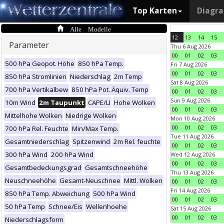
Top Karten
Diagr
Alle Modelle
12
13
14
15
Parameter
Thu 6 Aug 2026
00
01
02
03
500 hPa Geopot. Höhe
850 hPa Temp.
Fri 7 Aug 2026
00
01
02
03
850 hPa Stromlinien
Niederschlag
2m Temp
Sat 8 Aug 2026
700 hPa Vertikalbew
850 hPa Pot. Äquiv. Temp
00
01
02
03
Sun 9 Aug 2026
10m Wind
2m Taupunkt
CAPE/LI
Hohe Wolken
00
01
02
03
Mittelhohe Wolken
Niedrige Wolken
Mon 10 Aug 2026
00
01
02
03
700 hPa Rel. Feuchte
Min/Max Temp.
Tue 11 Aug 2026
Gesamtniederschlag
Spitzenwind
2m Rel. feuchte
00
01
02
03
300 hPa Wind
200 hPa Wind
Wed 12 Aug 2026
00
01
02
03
Gesamtbedeckungsgrad
Gesamtschneehöhe
Thu 13 Aug 2026
Neuschneehöhe
Gesamt-Neuschnee
Mittl. Wolken
00
01
02
03
Fri 14 Aug 2026
850 hPa Temp. Abweichung
500 hPa Wind
00
01
02
03
50 hPa Temp
Schnee/Eis
Wellenhoehe
Sat 15 Aug 2026
00
01
02
03
Niederschlagsform