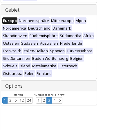
Gebiet
Europa
Nordhemisphäre
Mitteleuropa
Alpen
Nordamerika
Deutschland
Dänemark
Skandinavien
Südhemisphäre
Südamerika
Afrika
Ostasien
Südasien
Australien
Niederlande
Frankreich
Italien/Balkan
Spanien
Türkei/Nahost
Großbritannien
Baden Württemberg
Belgien
Schweiz
Island
Mittelamerika
Österreich
Osteuropa
Polen
Finnland
Options
Intervall
Number of panels in row
1
3
6
12
24
1
2
3
4
6